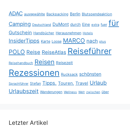
ADAC
Berlin
ausgewählte
Backpacking
Blutspendeaktion
für
Camping
DuMont
durch
Eine
fuer
Deutschland
extra
Gutschein
Handbücher
Herausnehmen
Hotels
MARCO
InsiderTipps
nach
Karte
Loose
plus
Reiseführer
POLO
Reise
ReiseAtlas
Reisen
Reisezeit
Reisehandbuch
Rezessionen
schönsten
Rucksack
Urlaub
Tipps.
Touren.
Travel
Stefan
Sprachführer
Urlaubszeit
Wanderungen
über
Wellness
Welt
zwischen
Letzter Artikel