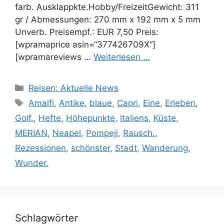
farb. Ausklappkte.Hobby/FreizeitGewicht: 311
gr / Abmessungen: 270 mm x 192 mm x 5 mm
Unverb. Preisempf.: EUR 7,50 Preis:
[wpramaprice asin=“377426709X“]
[wpramareviews …
Weiterlesen …
Kategorien
Reisen: Aktuelle News
Schlagwörter
Amalfi
,
Antike
,
blaue
,
Capri
,
Eine
,
Erleben
,
Golf.
,
Hefte
,
Höhepunkte
,
Italiens
,
Küste
,
MERIAN
,
Neapel
,
Pompeji
,
Rausch.
,
Rezessionen
,
schönster
,
Stadt
,
Wanderung
,
Wunder.
Schlagwörter