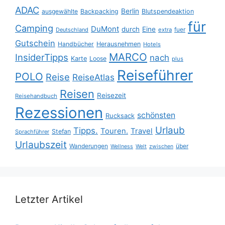
ADAC
Berlin
ausgewählte
Backpacking
Blutspendeaktion
für
Camping
DuMont
durch
Eine
fuer
Deutschland
extra
Gutschein
Handbücher
Herausnehmen
Hotels
MARCO
InsiderTipps
nach
Karte
Loose
plus
Reiseführer
POLO
Reise
ReiseAtlas
Reisen
Reisezeit
Reisehandbuch
Rezessionen
schönsten
Rucksack
Urlaub
Tipps.
Touren.
Travel
Stefan
Sprachführer
Urlaubszeit
Wanderungen
über
Wellness
Welt
zwischen
Letzter Artikel