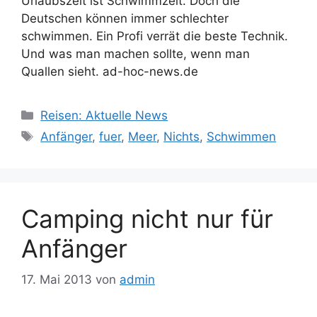
Urlaubszeit ist Schwimmzeit. Doch die
Deutschen können immer schlechter
schwimmen. Ein Profi verrät die beste Technik.
Und was man machen sollte, wenn man
Quallen sieht. ad-hoc-news.de
Kategorien
Reisen: Aktuelle News
Schlagwörter
Anfänger
,
fuer
,
Meer
,
Nichts
,
Schwimmen
Camping nicht nur für
Anfänger
17. Mai 2013
von
admin