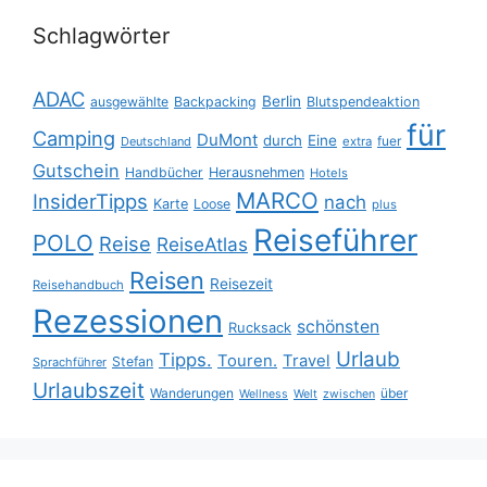
Schlagwörter
ADAC
Berlin
ausgewählte
Backpacking
Blutspendeaktion
für
Camping
DuMont
durch
Eine
fuer
Deutschland
extra
Gutschein
Handbücher
Herausnehmen
Hotels
MARCO
InsiderTipps
nach
Karte
Loose
plus
Reiseführer
POLO
Reise
ReiseAtlas
Reisen
Reisezeit
Reisehandbuch
Rezessionen
schönsten
Rucksack
Urlaub
Tipps.
Touren.
Travel
Stefan
Sprachführer
Urlaubszeit
Wanderungen
über
Wellness
Welt
zwischen