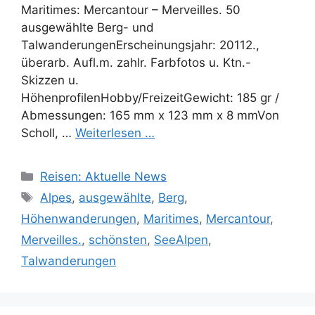
Maritimes: Mercantour – Merveilles. 50
ausgewählte Berg- und
TalwanderungenErscheinungsjahr: 20112.,
überarb. Aufl.m. zahlr. Farbfotos u. Ktn.-
Skizzen u.
HöhenprofilenHobby/FreizeitGewicht: 185 gr /
Abmessungen: 165 mm x 123 mm x 8 mmVon
Scholl, …
Weiterlesen …
Kategorien
Reisen: Aktuelle News
Schlagwörter
Alpes
,
ausgewählte
,
Berg
,
Höhenwanderungen
,
Maritimes
,
Mercantour
,
Merveilles.
,
schönsten
,
SeeAlpen
,
Talwanderungen