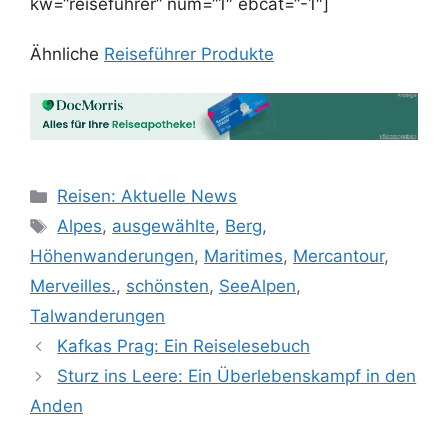
kw=“reiseführer“ num=“1″ ebcat=“-1″]
Ähnliche
Reiseführer Produkte
Kategorien
Reisen: Aktuelle News
Schlagwörter
Alpes
,
ausgewählte
,
Berg
,
Höhenwanderungen
,
Maritimes
,
Mercantour
,
Merveilles.
,
schönsten
,
SeeAlpen
,
Talwanderungen
Kafkas Prag: Ein Reiselesebuch
Sturz ins Leere: Ein Überlebenskampf in den
Anden