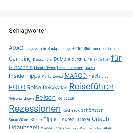
Schlagwörter
ADAC
Berlin
ausgewählte
Backpacking
Blutspendeaktion
für
Camping
DuMont
durch
Eine
fuer
Deutschland
extra
Gutschein
Handbücher
Herausnehmen
Hotels
MARCO
InsiderTipps
nach
Karte
Loose
plus
Reiseführer
POLO
Reise
ReiseAtlas
Reisen
Reisezeit
Reisehandbuch
Rezessionen
schönsten
Rucksack
Urlaub
Tipps.
Touren.
Travel
Stefan
Sprachführer
Urlaubszeit
Wanderungen
über
Wellness
Welt
zwischen