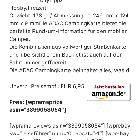
CityTipps“
Hobby/Freizeit
Gewicht: 178 gr / Abmessungen: 249 mm x 124
mm x 9 mmDie ADAC CampingKarte bietet die
perfekte Rund-um-Information für den mobilen
Camper.
Die Kombination aus vollwertiger Straßenkarte
und übersichtlichem Booklet ist auch auf der
Fahrt immer griffbereit.
Die ADAC CampingKarte beinhaltet alles, was d
Unverb. Preisempf.: EUR 6,95
Preis: [wpramaprice
asin=“3899058054″]
[wpramareviews asin=“3899058054″] [wprebay
kw=“reiseführer“ num=“0″ ebcat=“-1″] [wprebay