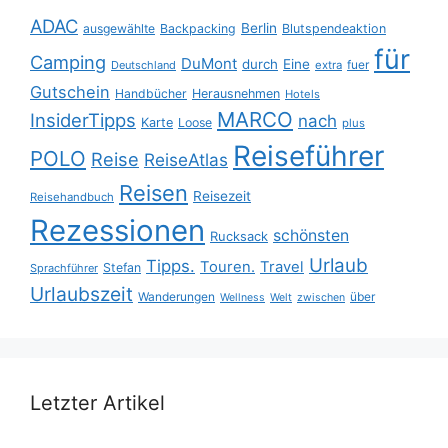
ADAC
Berlin
ausgewählte
Backpacking
Blutspendeaktion
für
Camping
DuMont
durch
Eine
fuer
Deutschland
extra
Gutschein
Handbücher
Herausnehmen
Hotels
MARCO
InsiderTipps
nach
Karte
Loose
plus
Reiseführer
POLO
Reise
ReiseAtlas
Reisen
Reisezeit
Reisehandbuch
Rezessionen
schönsten
Rucksack
Urlaub
Tipps.
Touren.
Travel
Stefan
Sprachführer
Urlaubszeit
Wanderungen
über
Wellness
Welt
zwischen
Letzter Artikel