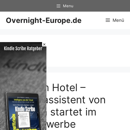
Zum
Menu
Inhalt
springen
Overnight-Europe.de
Menü
×
Alexa
Alexa im Hotel –
Sprachassistent von
Amazon startet im
Hotelgewerbe