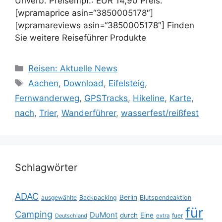
Unverb. Preisempf.: EUR 14,90 Preis:
[wpramaprice asin=“3850005178″]
[wpramareviews asin=“3850005178″] Finden
Sie weitere Reiseführer Produkte
Kategorien
Reisen: Aktuelle News
Schlagwörter
Aachen
,
Download
,
Eifelsteig
,
Fernwanderweg
,
GPSTracks
,
Hikeline
,
Karte
,
nach
,
Trier
,
Wanderführer
,
wasserfest/reißfest
Schlagwörter
ADAC
Berlin
ausgewählte
Backpacking
Blutspendeaktion
für
Camping
DuMont
durch
Eine
fuer
Deutschland
extra