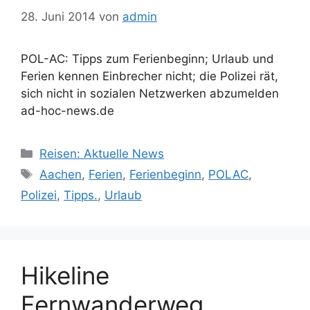
28. Juni 2014
von
admin
POL-AC: Tipps zum Ferienbeginn; Urlaub und
Ferien kennen Einbrecher nicht; die Polizei rät,
sich nicht in sozialen Netzwerken abzumelden
ad-hoc-news.de
Kategorien
Reisen: Aktuelle News
Schlagwörter
Aachen
,
Ferien
,
Ferienbeginn
,
POLAC
,
Polizei
,
Tipps.
,
Urlaub
Hikeline
Fernwanderweg