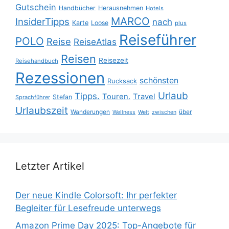
Gutschein
Handbücher
Herausnehmen
Hotels
MARCO
InsiderTipps
nach
Karte
Loose
plus
Reiseführer
POLO
Reise
ReiseAtlas
Reisen
Reisezeit
Reisehandbuch
Rezessionen
schönsten
Rucksack
Urlaub
Tipps.
Touren.
Travel
Stefan
Sprachführer
Urlaubszeit
Wanderungen
über
Wellness
Welt
zwischen
Letzter Artikel
Der neue Kindle Colorsoft: Ihr perfekter
Begleiter für Lesefreude unterwegs
Amazon Prime Day 2025: Top-Angebote für