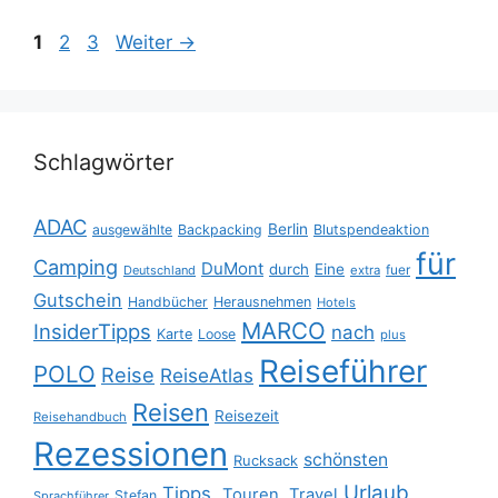
Seite
Seite
Seite
1
2
3
Weiter
→
Schlagwörter
ADAC
Berlin
ausgewählte
Backpacking
Blutspendeaktion
für
Camping
DuMont
durch
Eine
fuer
Deutschland
extra
Gutschein
Handbücher
Herausnehmen
Hotels
MARCO
InsiderTipps
nach
Karte
Loose
plus
Reiseführer
POLO
Reise
ReiseAtlas
Reisen
Reisezeit
Reisehandbuch
Rezessionen
schönsten
Rucksack
Urlaub
Tipps.
Touren.
Travel
Stefan
Sprachführer