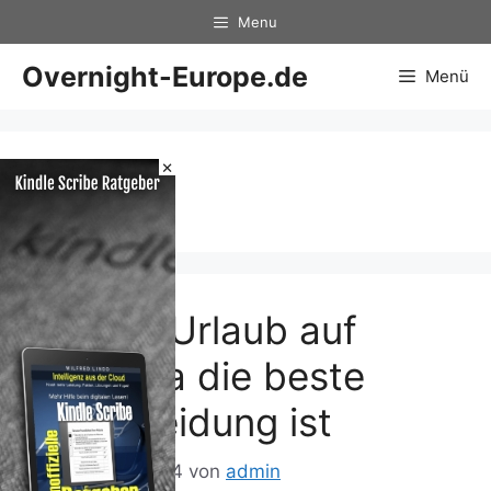
Zum
Menu
Inhalt
springen
Overnight-Europe.de
Menü
×
Ferien
Warum Urlaub auf
Mallorca die beste
Entscheidung ist
12. Februar 2024
von
admin