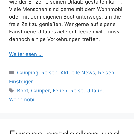
wie der Einzelne seinen Urlaub gestalten kann.
Viele Menschen sind gerne mit dem Wohnmobil
oder mit dem eigenen Boot unterwegs, um die
freie Zeit zu genießen. Wer gerne auf eigene
Faust neue Urlaubsziele entdecken will, muss
dennoch einige Vorkehrungen treffen.
Weiterlesen …
Kategorien
Camping
,
Reisen: Aktuelle News
,
Reisen:
Einsteiger
Schlagwörter
Boot
,
Camper
,
Ferien
,
Reise
,
Urlaub
,
Wohnmobil