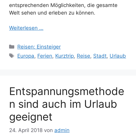
entsprechenden Möglichkeiten, die gesamte
Welt sehen und erleben zu können.
Weiterlesen …
Kategorien
Reisen: Einsteiger
Schlagwörter
Europa
,
Ferien
,
Kurztrip
,
Reise
,
Stadt
,
Urlaub
Entspannungsmethode
n sind auch im Urlaub
geeignet
24. April 2018
von
admin