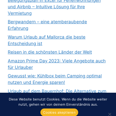
Belegungsplan in Excel für Ferienwohnungen
und Airbnb – Intuitive Lösung für Ihre
Vermietung
Bergwandern – eine atemberaubende
Erfahrung
Warum Urlaub auf Mallorca die beste
Entscheidung ist
Reisen in die schönsten Länder der Welt
Amazon Prime Day 2023: Viele Angebote auch
für Urlauber
Gewusst wie: Kühlbox beim Camping optimal
nutzen und Energie sparen!
Urlaub auf dem Bauernhof: Die Alternative zum
Pauschalurlaub
Diese Website benutzt Cookies. Wenn du die Website weiter
nutzt, gehen wir von deinem Einverständnis aus.
Cookies akeptieren