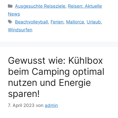
Kategorien
Ausgesuchte Reiseziele
,
Reisen: Aktuelle
News
Schlagwörter
Beachvolleyball
,
Ferien
,
Mallorca
,
Urlaub
,
Windsurfen
Gewusst wie: Kühlbox
beim Camping optimal
nutzen und Energie
sparen!
7. April 2023
von
admin