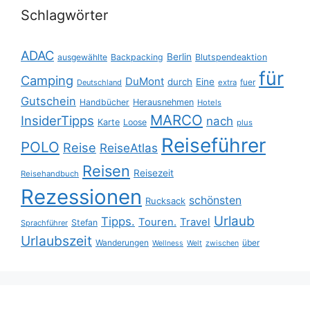
Schlagwörter
ADAC
Berlin
ausgewählte
Backpacking
Blutspendeaktion
für
Camping
DuMont
durch
Eine
fuer
Deutschland
extra
Gutschein
Handbücher
Herausnehmen
Hotels
MARCO
InsiderTipps
nach
Karte
Loose
plus
Reiseführer
POLO
Reise
ReiseAtlas
Reisen
Reisezeit
Reisehandbuch
Rezessionen
schönsten
Rucksack
Urlaub
Tipps.
Touren.
Travel
Stefan
Sprachführer
Urlaubszeit
Wanderungen
über
Wellness
Welt
zwischen