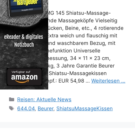
Beurer 644.04 MG 145 Shiatsu-Massage-
Kissen 4 rotierende Massageköpfe Vielseitig
einsetzbar für Rücken, Beine, etc., 4 rotierende
Massageköpfe Extra weich und flauschig mit
abnehmbarem und waschbarem Bezug, mit
Licht- und Wärmefunktion Universelle
Kissenform Abmessung, 34 x 11 x 23 cm,
Gewicht ca. 1,3 kg, 3 Jahre Garantie Beurer
Sanitas MG 145 Shiatsu-Massagekissen
Unverb. Preisempf.: EUR 54,98 …
Weiterlesen …
Kategorien
Reisen: Aktuelle News
Schlagwörter
644.04
,
Beurer
,
ShiatsuMassageKissen