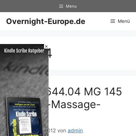
Zum
Menu
Inhalt
springen
Overnight-Europe.de
Menü
×
644.04
Beurer 644.04 MG 145
Shiatsu-Massage-
Kissen
21. Dezember 2012
von
admin