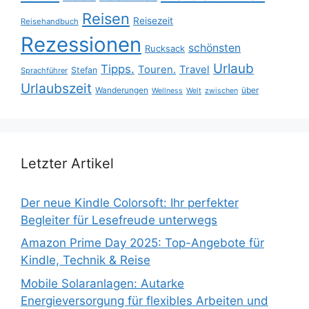
Reisen
Reisezeit
Reisehandbuch
Rezessionen
schönsten
Rucksack
Urlaub
Tipps.
Touren.
Travel
Stefan
Sprachführer
Urlaubszeit
Wanderungen
über
Wellness
Welt
zwischen
Letzter Artikel
Der neue Kindle Colorsoft: Ihr perfekter
Begleiter für Lesefreude unterwegs
Amazon Prime Day 2025: Top-Angebote für
Kindle, Technik & Reise
Mobile Solaranlagen: Autarke
Energieversorgung für flexibles Arbeiten und