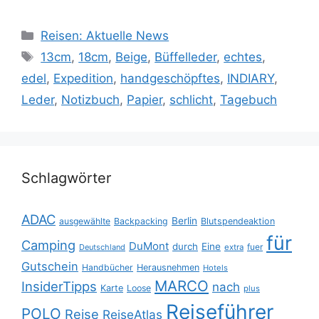
Kategorien
Reisen: Aktuelle News
Schlagwörter
13cm
,
18cm
,
Beige
,
Büffelleder
,
echtes
,
edel
,
Expedition
,
handgeschöpftes
,
INDIARY
,
Leder
,
Notizbuch
,
Papier
,
schlicht
,
Tagebuch
Schlagwörter
ADAC
Berlin
ausgewählte
Backpacking
Blutspendeaktion
für
Camping
DuMont
durch
Eine
fuer
Deutschland
extra
Gutschein
Handbücher
Herausnehmen
Hotels
MARCO
InsiderTipps
nach
Karte
Loose
plus
Reiseführer
POLO
Reise
ReiseAtlas