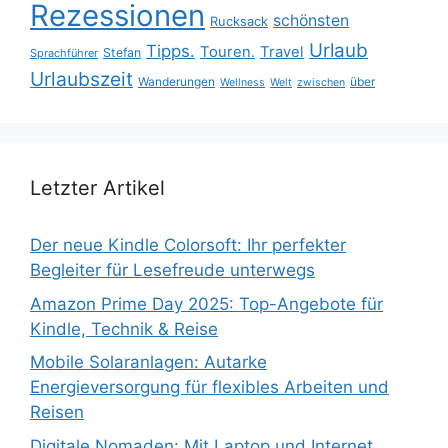
Rezessionen
schönsten
Rucksack
Urlaub
Tipps.
Touren.
Travel
Stefan
Sprachführer
Urlaubszeit
Wanderungen
über
Wellness
Welt
zwischen
Letzter Artikel
Der neue Kindle Colorsoft: Ihr perfekter
Begleiter für Lesefreude unterwegs
Amazon Prime Day 2025: Top-Angebote für
Kindle, Technik & Reise
Mobile Solaranlagen: Autarke
Energieversorgung für flexibles Arbeiten und
Reisen
Digitale Nomaden: Mit Laptop und Internet