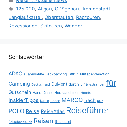
Reisen: Aktuelle News
Schlagwörter
125.000
,
Allgäu
,
GPSgenau.
,
Immenstadt
,
Langlaufkarte.
,
Oberstaufen
,
Radtouren
,
Rezessionen
,
Skitouren
,
Wander
Schlagwörter
ADAC
Berlin
ausgewählte
Backpacking
Blutspendeaktion
für
Camping
DuMont
durch
Eine
fuer
Deutschland
extra
Gutschein
Handbücher
Herausnehmen
Hotels
MARCO
InsiderTipps
nach
Karte
Loose
plus
Reiseführer
POLO
Reise
ReiseAtlas
Reisen
Reisezeit
Reisehandbuch