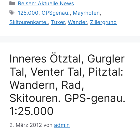
Kategorien
Reisen: Aktuelle News
Schlagwörter
125.000
,
GPSgenau.
,
Mayrhofen
,
Skitourenkarte.
,
Tuxer
,
Wander
,
Zillergrund
Inneres Ötztal, Gurgler
Tal, Venter Tal, Pitztal:
Wandern, Rad,
Skitouren. GPS-genau.
1:25.000
2. März 2012
von
admin