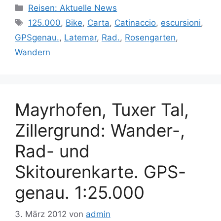
Kategorien
Reisen: Aktuelle News
Schlagwörter
125.000
,
Bike
,
Carta
,
Catinaccio
,
escursioni
,
GPSgenau.
,
Latemar
,
Rad.
,
Rosengarten
,
Wandern
Mayrhofen, Tuxer Tal,
Zillergrund: Wander-,
Rad- und
Skitourenkarte. GPS-
genau. 1:25.000
3. März 2012
von
admin