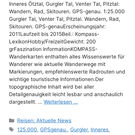
Inneres Ötztal, Gurgler Tal, Venter Tal, Pitztal:
Wandern, Rad, Skitouren. GPS-genau. 1:25.000
Gurgler Tal, Venter Tal, Pitztal. Wandern, Rad,
Skitouren. GPS-genauErscheinungsjahr:
2011Laufzeit bis 2015Beil.: Kompass-
LexikonHobby/FreizeitGewicht: 200
grFaszination InformationKOMPASS-
Wanderkarten enthalten alles Wissenswerte für
Wanderer wie aktuelle Wanderwege mit
Markierungen, empfehlenswerte Radrouten und
wichtige touristische Informationen.Der
topographische Inhalt wird bei aller
Detailgenauigkeit leicht lesbar und anschaulich
dargestellt. …
Weiterlesen …
Kategorien
Reisen: Aktuelle News
Schlagwörter
125.000
,
GPSgenau.
,
Gurgler
,
Inneres
,