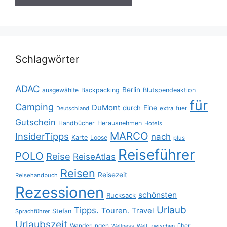
Schlagwörter
ADAC
Berlin
ausgewählte
Backpacking
Blutspendeaktion
für
Camping
DuMont
durch
Eine
fuer
Deutschland
extra
Gutschein
Handbücher
Herausnehmen
Hotels
MARCO
InsiderTipps
nach
Karte
Loose
plus
Reiseführer
POLO
Reise
ReiseAtlas
Reisen
Reisezeit
Reisehandbuch
Rezessionen
schönsten
Rucksack
Urlaub
Tipps.
Touren.
Travel
Stefan
Sprachführer
Urlaubszeit
Wanderungen
über
Wellness
Welt
zwischen