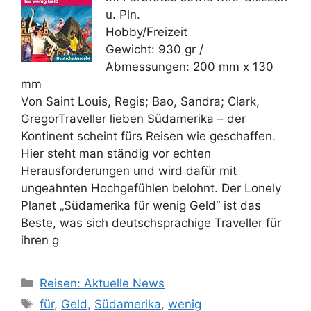
u. Pln.
Hobby/Freizeit
Gewicht: 930 gr /
Abmessungen: 200 mm x 130
mm
Von Saint Louis, Regis; Bao, Sandra; Clark,
GregorTraveller lieben Südamerika – der
Kontinent scheint fürs Reisen wie geschaffen.
Hier steht man ständig vor echten
Herausforderungen und wird dafür mit
ungeahnten Hochgefühlen belohnt. Der Lonely
Planet „Südamerika für wenig Geld“ ist das
Beste, was sich deutschsprachige Traveller für
ihren g
Kategorien
Reisen: Aktuelle News
Schlagwörter
für
,
Geld
,
Südamerika
,
wenig