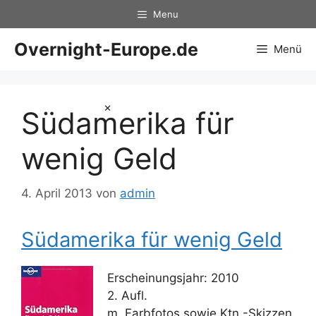
Zum
Menu
Inhalt
springen
Overnight-Europe.de
Menü
×
Südamerika für
wenig Geld
4. April 2013
von
admin
Südamerika für wenig Geld
Erscheinungsjahr: 2010
2. Aufl.
m. Farbfotos sowie Ktn.-Skizzen