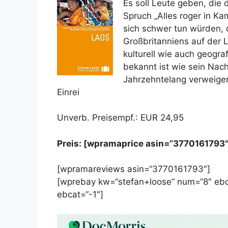
Es soll Leute geben, die
Spruch „Alles roger in K
sich schwer tun würden,
Großbritanniens auf der 
kulturell wie auch geogr
bekannt ist wie sein Nach
Jahrzehntelang verweigert
Einrei
Unverb. Preisempf.: EUR 24,95
Preis: [wpramaprice asin=“3770161793″
[wpramareviews asin=“3770161793″]
[wprebay kw=“stefan+loose“ num=“8″ ebc
ebcat=“-1″]