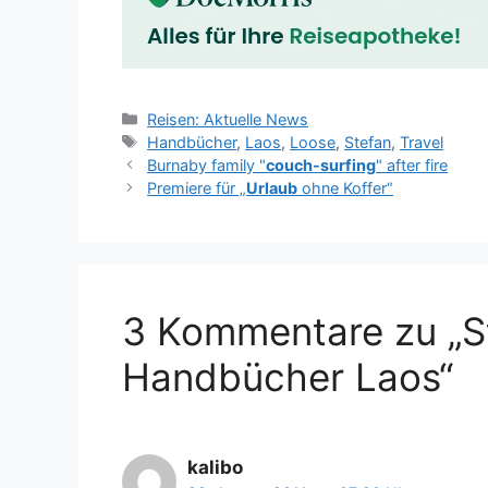
Kategorien
Reisen: Aktuelle News
Schlagwörter
Handbücher
,
Laos
,
Loose
,
Stefan
,
Travel
Burnaby family "
couch-surfing
" after fire
Premiere für „
Urlaub
ohne Koffer“
3 Kommentare zu „S
Handbücher Laos“
kalibo