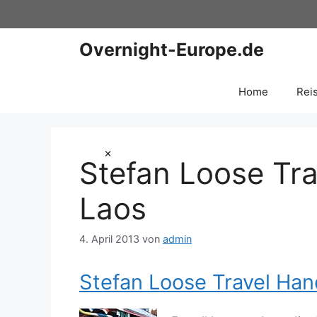
Zum
Inhalt
springen
Overnight-Europe.de
Home
Rei
×
Stefan Loose Tr
Laos
4. April 2013
von
admin
Stefan Loose Travel Ha