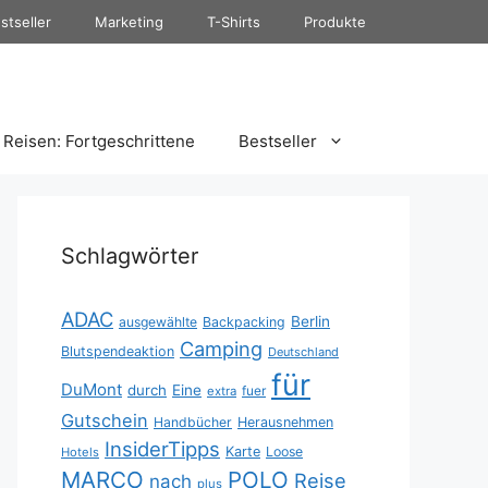
stseller
Marketing
T-Shirts
Produkte
Reisen: Fortgeschrittene
Bestseller
Schlagwörter
ADAC
Berlin
ausgewählte
Backpacking
Camping
Blutspendeaktion
Deutschland
für
DuMont
durch
Eine
fuer
extra
Gutschein
Handbücher
Herausnehmen
InsiderTipps
Karte
Loose
Hotels
MARCO
POLO
Reise
nach
plus