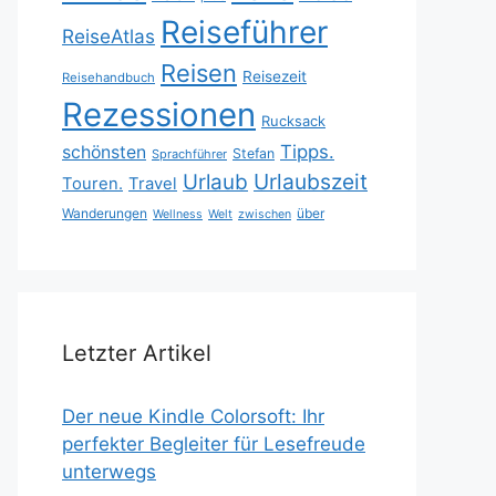
Reiseführer
ReiseAtlas
Reisen
Reisezeit
Reisehandbuch
Rezessionen
Rucksack
Tipps.
schönsten
Stefan
Sprachführer
Urlaubszeit
Urlaub
Touren.
Travel
Wanderungen
über
Wellness
Welt
zwischen
Letzter Artikel
Der neue Kindle Colorsoft: Ihr
perfekter Begleiter für Lesefreude
unterwegs