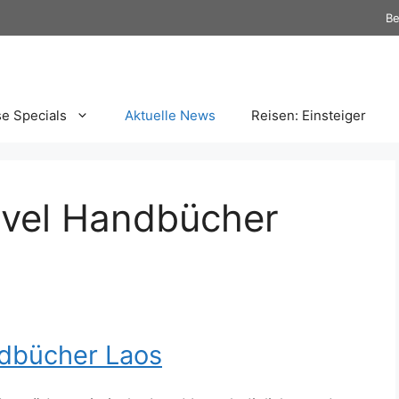
Be
se Specials
Aktuelle News
Reisen: Einsteiger
avel Handbücher
ndbücher Laos