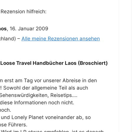
Rezension hilfreich:
aos
,
16. Januar 2009
chland) –
Alle meine Rezensionen ansehen
 Loose Travel Handbücher Laos (Broschiert)
m erst am Tag vor unserer Abreise in den
! Sowohl der allgemeine Teil als auch
Sehenswürdigkeiten, Reisetips….
iese Informationen noch nicht.
noch.
 und Lonely Planet voneinander ab, so
ose Führers.
Wird im LP etwas empfohlen, ist es danach