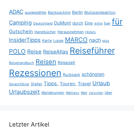
ADAC
Berlin
ausgewählte
Backpacking
Blutspendeaktion
für
Camping
DuMont
durch
Eine
fuer
Deutschland
extra
Gutschein
Handbücher
Herausnehmen
Hotels
MARCO
InsiderTipps
nach
Karte
Loose
plus
Reiseführer
POLO
Reise
ReiseAtlas
Reisen
Reisezeit
Reisehandbuch
Rezessionen
schönsten
Rucksack
Urlaub
Tipps.
Touren.
Travel
Stefan
Sprachführer
Urlaubszeit
Wanderungen
über
Wellness
Welt
zwischen
Letzter Artikel