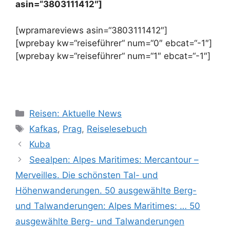
asin=“3803111412″]
[wpramareviews asin=“3803111412″]
[wprebay kw=“reiseführer“ num=“0″ ebcat=“-1″]
[wprebay kw=“reiseführer“ num=“1″ ebcat=“-1″]
Kategorien
Reisen: Aktuelle News
Schlagwörter
Kafkas
,
Prag
,
Reiselesebuch
Kuba
Seealpen: Alpes Maritimes: Mercantour –
Merveilles. Die schönsten Tal- und
Höhenwanderungen. 50 ausgewählte Berg-
und Talwanderungen: Alpes Maritimes: … 50
ausgewählte Berg- und Talwanderungen