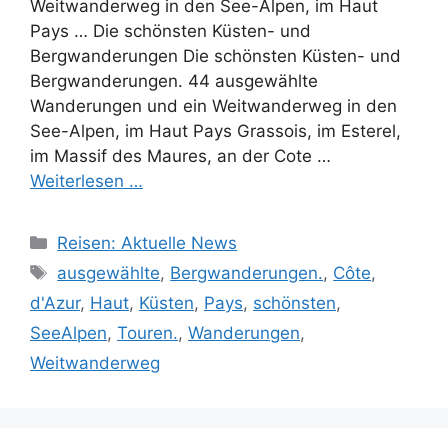
Weitwanderweg in den See-Alpen, im Haut
Pays … Die schönsten Küsten- und
Bergwanderungen Die schönsten Küsten- und
Bergwanderungen. 44 ausgewählte
Wanderungen und ein Weitwanderweg in den
See-Alpen, im Haut Pays Grassois, im Esterel,
im Massif des Maures, an der Cote …
Weiterlesen …
Kategorien
Reisen: Aktuelle News
Schlagwörter
ausgewählte
,
Bergwanderungen.
,
Côte
,
d'Azur
,
Haut
,
Küsten
,
Pays
,
schönsten
,
SeeAlpen
,
Touren.
,
Wanderungen
,
Weitwanderweg