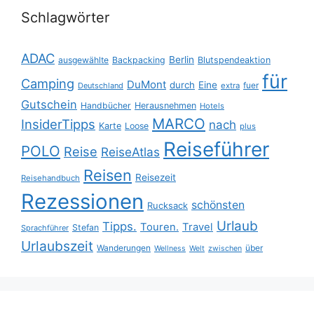
Schlagwörter
ADAC
Berlin
ausgewählte
Backpacking
Blutspendeaktion
für
Camping
DuMont
durch
Eine
fuer
Deutschland
extra
Gutschein
Handbücher
Herausnehmen
Hotels
MARCO
InsiderTipps
nach
Karte
Loose
plus
Reiseführer
POLO
Reise
ReiseAtlas
Reisen
Reisezeit
Reisehandbuch
Rezessionen
schönsten
Rucksack
Urlaub
Tipps.
Touren.
Travel
Stefan
Sprachführer
Urlaubszeit
Wanderungen
über
Wellness
Welt
zwischen