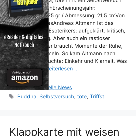
Triffst du Buddha, töte ihn!: Ein Selbstversuch
Ein SelbstversuchErscheinungsjahr:
2010Gewicht: 425 gr / Abmessung: 21,5 cmVon
Altmann, AndreasAndreas Altmann ist das
Gegenteil eines Esoterikers: aufgeklärt, kritisch,
meinungsfreudig. Aber auch ein rastloser
Reiseschriftsteller braucht Momente der Ruhe,
um sich zu sammeln. So kam Altmann nach
Indien. Was er suchte: Einkehr und Klarheit. Was
er fand: Ein …
Weiterlesen …
Kategorien
Reisen: Aktuelle News
Schlagwörter
Buddha
,
Selbstversuch
,
töte
,
Triffst
Klappkarte mit weisen