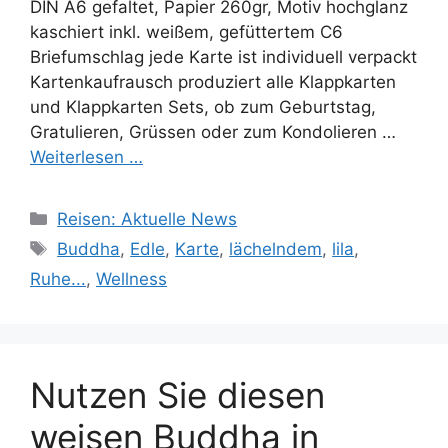
DIN A6 gefaltet, Papier 260gr, Motiv hochglanz
kaschiert inkl. weißem, gefüttertem C6
Briefumschlag jede Karte ist individuell verpackt
Kartenkaufrausch produziert alle Klappkarten
und Klappkarten Sets, ob zum Geburtstag,
Gratulieren, Grüssen oder zum Kondolieren …
Weiterlesen …
Kategorien
Reisen: Aktuelle News
Schlagwörter
Buddha
,
Edle
,
Karte
,
lächelndem
,
lila
,
Ruhe...
,
Wellness
Nutzen Sie diesen
weisen Buddha in