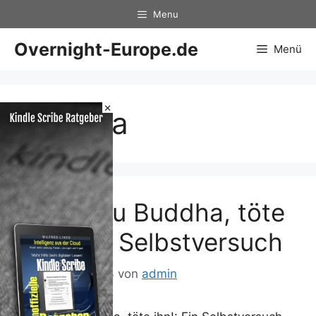
Zum
Menu
Inhalt
springen
Overnight-Europe.de
Menü
×
Buddha
Triffst du Buddha, töte
ihn!: Ein Selbstversuch
22. August 2013
von
admin