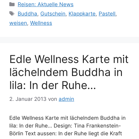
Kategorien
Reisen: Aktuelle News
Schlagwörter
Buddha
,
Gutschein
,
Klappkarte
,
Pastell
,
weisen
,
Wellness
Edle Wellness Karte mit
lächelndem Buddha in
lila: In der Ruhe…
2. Januar 2013
von
admin
Edle Wellness Karte mit lächelndem Buddha in
lila: In der Ruhe… Design: Tina Frankenstein-
Börlin Text aussen: In der Ruhe liegt die Kraft