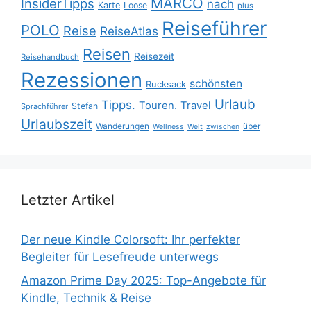
MARCO
InsiderTipps
nach
Karte
Loose
plus
Reiseführer
POLO
Reise
ReiseAtlas
Reisen
Reisezeit
Reisehandbuch
Rezessionen
schönsten
Rucksack
Urlaub
Tipps.
Touren.
Travel
Stefan
Sprachführer
Urlaubszeit
Wanderungen
über
Wellness
Welt
zwischen
Letzter Artikel
Der neue Kindle Colorsoft: Ihr perfekter
Begleiter für Lesefreude unterwegs
Amazon Prime Day 2025: Top-Angebote für
Kindle, Technik & Reise