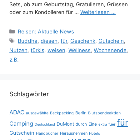
Sets, ob zum Geburtstag, Gratulieren, Grüssen
oder zum Kondolieren für …
Weiterlesen …
Kategorien
Reisen: Aktuelle News
Schlagwörter
Buddha
,
diesen
,
für
,
Geschenk
,
Gutschein
,
Nutzen
,
türkis
,
weisen
,
Wellness
,
Wochenende
,
z.B.
Schlagwörter
ADAC
Berlin
ausgewählte
Backpacking
Blutspendeaktion
für
Camping
DuMont
durch
Eine
fuer
Deutschland
extra
Gutschein
Handbücher
Herausnehmen
Hotels