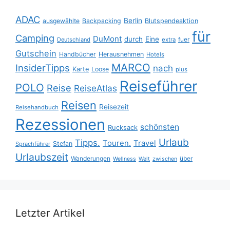
ADAC
Berlin
ausgewählte
Backpacking
Blutspendeaktion
für
Camping
DuMont
durch
Eine
fuer
Deutschland
extra
Gutschein
Handbücher
Herausnehmen
Hotels
MARCO
InsiderTipps
nach
Karte
Loose
plus
Reiseführer
POLO
Reise
ReiseAtlas
Reisen
Reisezeit
Reisehandbuch
Rezessionen
schönsten
Rucksack
Urlaub
Tipps.
Touren.
Travel
Stefan
Sprachführer
Urlaubszeit
Wanderungen
über
Wellness
Welt
zwischen
Letzter Artikel