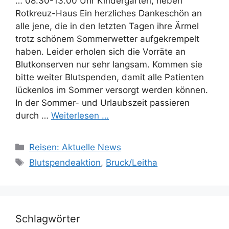
… 08.30-13.00 Uhr Kindergarten, neben
Rotkreuz-Haus Ein herzliches Dankeschön an
alle jene, die in den letzten Tagen ihre Ärmel
trotz schönem Sommerwetter aufgekrempelt
haben. Leider erholen sich die Vorräte an
Blutkonserven nur sehr langsam. Kommen sie
bitte weiter Blutspenden, damit alle Patienten
lückenlos im Sommer versorgt werden können.
In der Sommer- und Urlaubszeit passieren
durch …
Weiterlesen …
Kategorien
Reisen: Aktuelle News
Schlagwörter
Blutspendeaktion
,
Bruck/Leitha
Schlagwörter