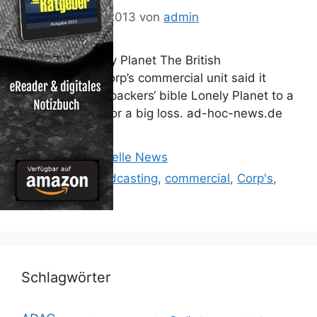
16. September 2013
von
admin
BBC Sells Lonely Planet The British
Broadcasting Corp’s commercial unit said it
would sell backpackers‘ bible Lonely Planet to a
U.S. billionaire for a big loss. ad-hoc-news.de
Kategorien
Reisen: Aktuelle News
Schlagwörter
British
,
Broadcasting
,
commercial
,
Corp's
,
said
,
unit
Schlagwörter