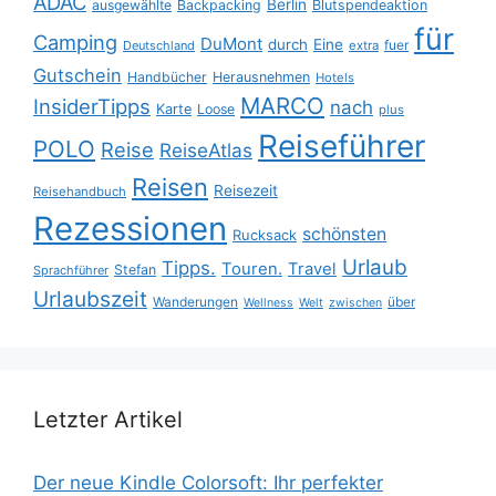
ADAC
Berlin
ausgewählte
Backpacking
Blutspendeaktion
für
Camping
DuMont
durch
Eine
fuer
Deutschland
extra
Gutschein
Handbücher
Herausnehmen
Hotels
MARCO
InsiderTipps
nach
Karte
Loose
plus
Reiseführer
POLO
Reise
ReiseAtlas
Reisen
Reisezeit
Reisehandbuch
Rezessionen
schönsten
Rucksack
Urlaub
Tipps.
Touren.
Travel
Stefan
Sprachführer
Urlaubszeit
Wanderungen
über
Wellness
Welt
zwischen
Letzter Artikel
Der neue Kindle Colorsoft: Ihr perfekter