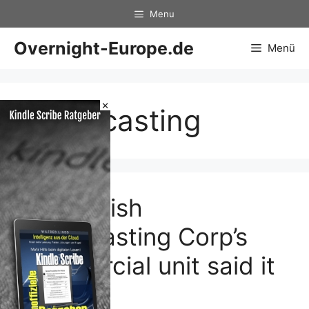
Zum
Menu
Inhalt
springen
Overnight-Europe.de
Menü
×
Broadcasting
The British
Broadcasting Corp’s
commercial unit said it
…