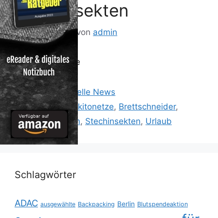
Stechinsekten
8. August 2014
von
admin
ad-hoc-news.de
Kategorien
Reisen: Aktuelle News
Schlagwörter
'Holiday'Moskitonetze
,
Brettschneider
,
Hause
,
schützen
,
Stechinsekten
,
Urlaub
Schlagwörter
ADAC
Berlin
ausgewählte
Backpacking
Blutspendeaktion