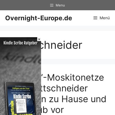
Zum
Menu
Inhalt
springen
Overnight-Europe.de
Menü
×
Brettschneider
‚Holiday‘-Moskitonetze
von Brettschneider
schützen zu Hause und
im Urlaub vor