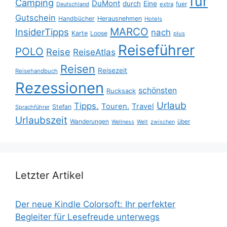
für
Camping
DuMont
durch
Eine
fuer
Deutschland
extra
Gutschein
Handbücher
Herausnehmen
Hotels
MARCO
InsiderTipps
nach
Karte
Loose
plus
Reiseführer
POLO
Reise
ReiseAtlas
Reisen
Reisezeit
Reisehandbuch
Rezessionen
schönsten
Rucksack
Urlaub
Tipps.
Touren.
Travel
Stefan
Sprachführer
Urlaubszeit
Wanderungen
über
Wellness
Welt
zwischen
Letzter Artikel
Der neue Kindle Colorsoft: Ihr perfekter
Begleiter für Lesefreude unterwegs