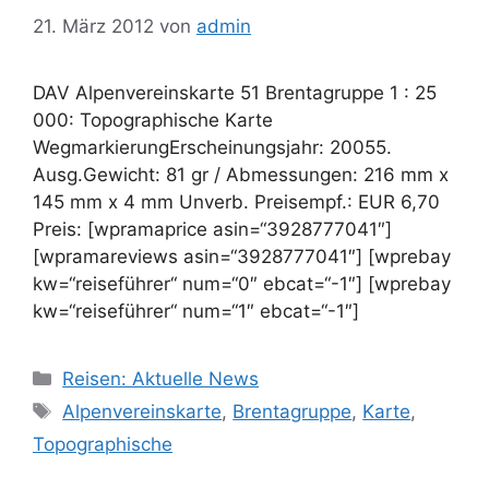
21. März 2012
von
admin
DAV Alpenvereinskarte 51 Brentagruppe 1 : 25
000: Topographische Karte
WegmarkierungErscheinungsjahr: 20055.
Ausg.Gewicht: 81 gr / Abmessungen: 216 mm x
145 mm x 4 mm Unverb. Preisempf.: EUR 6,70
Preis: [wpramaprice asin=“3928777041″]
[wpramareviews asin=“3928777041″] [wprebay
kw=“reiseführer“ num=“0″ ebcat=“-1″] [wprebay
kw=“reiseführer“ num=“1″ ebcat=“-1″]
Kategorien
Reisen: Aktuelle News
Schlagwörter
Alpenvereinskarte
,
Brentagruppe
,
Karte
,
Topographische