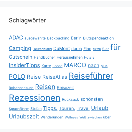
Schlagwörter
ADAC
Berlin
ausgewählte
Backpacking
Blutspendeaktion
für
Camping
DuMont
durch
Eine
fuer
Deutschland
extra
Gutschein
Handbücher
Herausnehmen
Hotels
MARCO
InsiderTipps
nach
Karte
Loose
plus
Reiseführer
POLO
Reise
ReiseAtlas
Reisen
Reisezeit
Reisehandbuch
Rezessionen
schönsten
Rucksack
Urlaub
Tipps.
Touren.
Travel
Stefan
Sprachführer
Urlaubszeit
Wanderungen
über
Wellness
Welt
zwischen