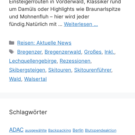
Einsteigerrouten in Vorderwald, Klassiker rund
um Damüls oder Highlights wie Braunarlspitze
und Mohnenfluh – hier wird jeder
fündig.Natürlich mit …
Weiterlesen …
Kategorien
Reisen: Aktuelle News
Schlagwörter
Bregenzer
,
Bregenzerwald
,
Großes
,
Inkl.
,
Lechquellengebirge
,
Rezessionen
,
Skibergsteigen
,
Skitouren
,
Skitourenführer
,
Wald
,
Walsertal
Schlagwörter
ADAC
Berlin
ausgewählte
Backpacking
Blutspendeaktion