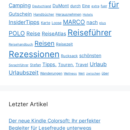
für
Camping
DuMont
durch
Eine
fuer
Deutschland
extra
Gutschein
Handbücher
Herausnehmen
Hotels
MARCO
InsiderTipps
nach
Karte
Loose
plus
Reiseführer
POLO
Reise
ReiseAtlas
Reisen
Reisezeit
Reisehandbuch
Rezessionen
schönsten
Rucksack
Urlaub
Tipps.
Touren.
Travel
Stefan
Sprachführer
Urlaubszeit
Wanderungen
über
Wellness
Welt
zwischen
Letzter Artikel
Der neue Kindle Colorsoft: Ihr perfekter
Begleiter für Lesefreude unterwegs