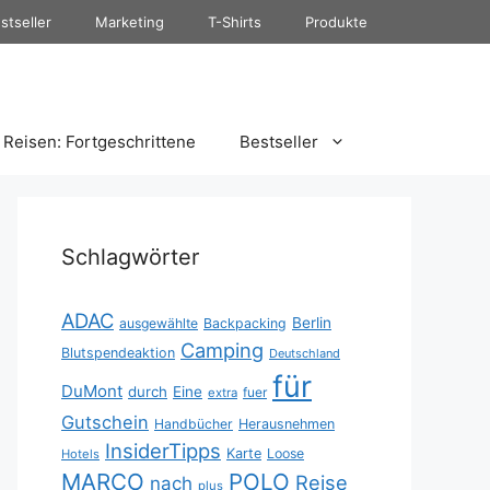
stseller
Marketing
T-Shirts
Produkte
Reisen: Fortgeschrittene
Bestseller
Schlagwörter
ADAC
Berlin
ausgewählte
Backpacking
Camping
Blutspendeaktion
Deutschland
für
DuMont
durch
Eine
fuer
extra
Gutschein
Handbücher
Herausnehmen
InsiderTipps
Karte
Loose
Hotels
MARCO
POLO
Reise
nach
plus