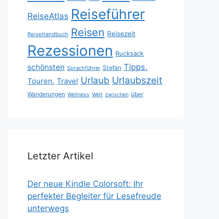
Reiseführer
ReiseAtlas
Reisen
Reisezeit
Reisehandbuch
Rezessionen
Rucksack
Tipps.
schönsten
Stefan
Sprachführer
Urlaubszeit
Urlaub
Touren.
Travel
Wanderungen
über
Wellness
Welt
zwischen
Letzter Artikel
Der neue Kindle Colorsoft: Ihr
perfekter Begleiter für Lesefreude
unterwegs