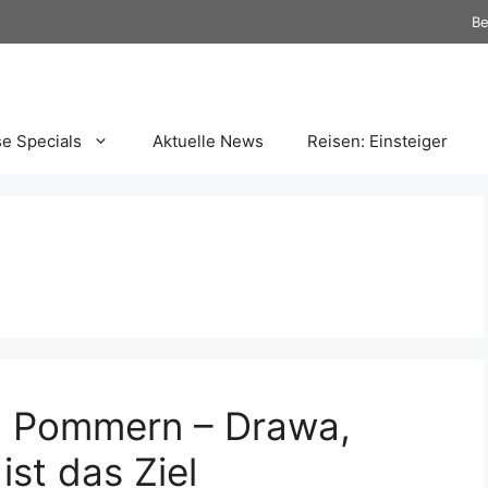
Be
se Specials
Aktuelle News
Reisen: Einsteiger
in Pommern – Drawa,
st das Ziel