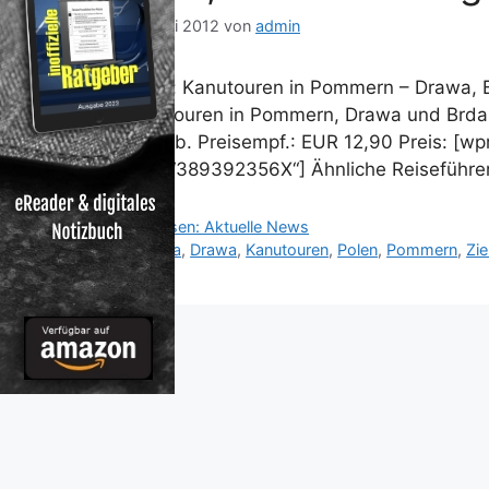
19. Juni 2012
von
admin
Polen: Kanutouren in Pommern – Drawa, B
Kanutouren in Pommern, Drawa und Brda,
Unverb. Preisempf.: EUR 12,90 Preis: [
asin=“389392356X“] Ähnliche Reiseführe
Kategorien
Reisen: Aktuelle News
Schlagwörter
Brda
,
Drawa
,
Kanutouren
,
Polen
,
Pommern
,
Zie