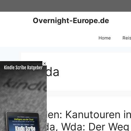
Zum
Inhalt
springen
Overnight-Europe.de
Home
Rei
×
Brda
Polen: Kanutouren 
Brda, Wda: Der Weg i