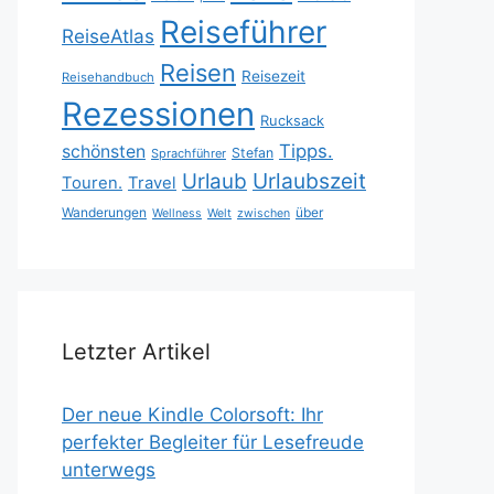
Reiseführer
ReiseAtlas
Reisen
Reisezeit
Reisehandbuch
Rezessionen
Rucksack
Tipps.
schönsten
Stefan
Sprachführer
Urlaubszeit
Urlaub
Touren.
Travel
Wanderungen
über
Wellness
Welt
zwischen
Letzter Artikel
Der neue Kindle Colorsoft: Ihr
perfekter Begleiter für Lesefreude
unterwegs