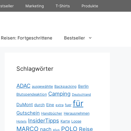
stseller
Marketing
T-Shirts
Produkte
Reisen: Fortgeschrittene
Bestseller
Schlagwörter
ADAC
Berlin
ausgewählte
Backpacking
Camping
Blutspendeaktion
Deutschland
für
DuMont
durch
Eine
fuer
extra
Gutschein
Handbücher
Herausnehmen
InsiderTipps
Karte
Loose
Hotels
MARCO
POLO
Reise
nach
plus