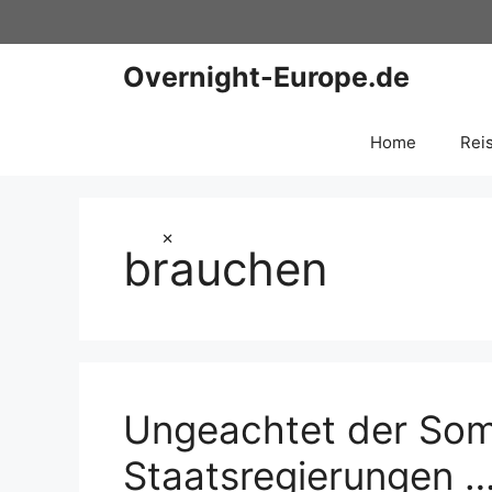
Zum
Inhalt
springen
Overnight-Europe.de
Home
Rei
×
brauchen
Ungeachtet der Som
Staatsregierungen 