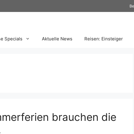
Be
se Specials
Aktuelle News
Reisen: Einsteiger
merferien brauchen die
…