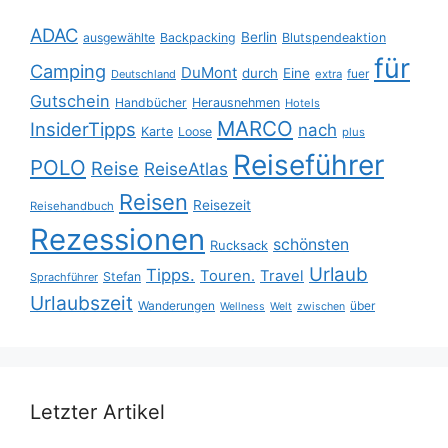
ADAC
Berlin
ausgewählte
Backpacking
Blutspendeaktion
für
Camping
DuMont
durch
Eine
fuer
Deutschland
extra
Gutschein
Handbücher
Herausnehmen
Hotels
MARCO
InsiderTipps
nach
Karte
Loose
plus
Reiseführer
POLO
Reise
ReiseAtlas
Reisen
Reisezeit
Reisehandbuch
Rezessionen
schönsten
Rucksack
Urlaub
Tipps.
Touren.
Travel
Stefan
Sprachführer
Urlaubszeit
Wanderungen
über
Wellness
Welt
zwischen
Letzter Artikel