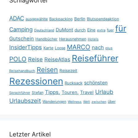
Schlagwörter
ADAC
Berlin
ausgewählte
Backpacking
Blutspendeaktion
für
Camping
DuMont
durch
Eine
fuer
Deutschland
extra
Gutschein
Handbücher
Herausnehmen
Hotels
MARCO
InsiderTipps
nach
Karte
Loose
plus
Reiseführer
POLO
Reise
ReiseAtlas
Reisen
Reisezeit
Reisehandbuch
Rezessionen
schönsten
Rucksack
Urlaub
Tipps.
Touren.
Travel
Stefan
Sprachführer
Urlaubszeit
Wanderungen
über
Wellness
Welt
zwischen
Letzter Artikel