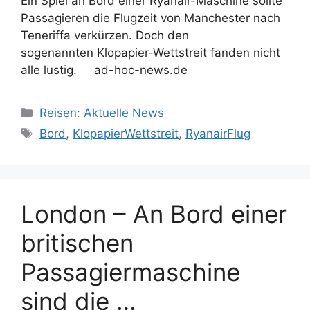
Ein Spiel an Bord einer Ryanair-Maschine sollte
Passagieren die Flugzeit von Manchester nach
Teneriffa verkürzen. Doch den
sogenannten Klopapier-Wettstreit fanden nicht
alle lustig. ad-hoc-news.de
Kategorien
Reisen: Aktuelle News
Schlagwörter
Bord
,
KlopapierWettstreit
,
RyanairFlug
London – An Bord einer
britischen
Passagiermaschine
sind die …