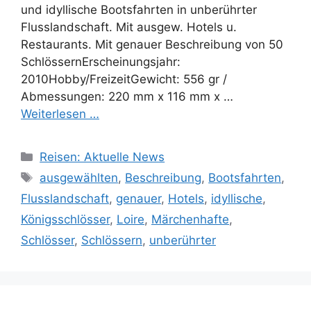
und idyllische Bootsfahrten in unberührter
Flusslandschaft. Mit ausgew. Hotels u.
Restaurants. Mit genauer Beschreibung von 50
SchlössernErscheinungsjahr:
2010Hobby/FreizeitGewicht: 556 gr /
Abmessungen: 220 mm x 116 mm x …
Weiterlesen …
Kategorien
Reisen: Aktuelle News
Schlagwörter
ausgewählten
,
Beschreibung
,
Bootsfahrten
,
Flusslandschaft
,
genauer
,
Hotels
,
idyllische
,
Königsschlösser
,
Loire
,
Märchenhafte
,
Schlösser
,
Schlössern
,
unberührter