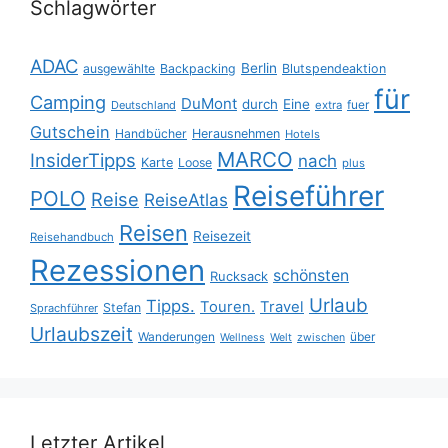
Schlagwörter
ADAC
Berlin
ausgewählte
Backpacking
Blutspendeaktion
für
Camping
DuMont
durch
Eine
fuer
Deutschland
extra
Gutschein
Handbücher
Herausnehmen
Hotels
MARCO
InsiderTipps
nach
Karte
Loose
plus
Reiseführer
POLO
Reise
ReiseAtlas
Reisen
Reisezeit
Reisehandbuch
Rezessionen
schönsten
Rucksack
Urlaub
Tipps.
Touren.
Travel
Stefan
Sprachführer
Urlaubszeit
Wanderungen
über
Wellness
Welt
zwischen
Letzter Artikel