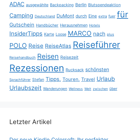
ADAC
Berlin
ausgewählte
Backpacking
Blutspendeaktion
für
Camping
DuMont
durch
Eine
fuer
Deutschland
extra
Gutschein
Handbücher
Herausnehmen
Hotels
MARCO
InsiderTipps
nach
Karte
Loose
plus
Reiseführer
POLO
Reise
ReiseAtlas
Reisen
Reisezeit
Reisehandbuch
Rezessionen
schönsten
Rucksack
Urlaub
Tipps.
Touren.
Travel
Stefan
Sprachführer
Urlaubszeit
Wanderungen
über
Wellness
Welt
zwischen
Letzter Artikel
Der neue Kindle Colorsoft: Ihr perfekter