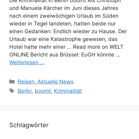
Die Kriminalität in Berlin boomt Als Christoph
und Manuela Kärcher im Juni dieses Jahres
nach einem zweiwöchigen Urlaub im Süden
wieder in Tegel landeten, hatten beide nur
einen Gedanken: Endlich wieder zu Hause. Der
Urlaub war eine Katastrophe gewesen, das
Hotel hatte mehr einer … Read more on WELT
ONLINE Bericht aus Brüssel: EuGH könnte …
Weiterlesen …
Kategorien
Reisen: Aktuelle News
Schlagwörter
Berlin
,
boomt
,
Kriminalität
Schlagwörter