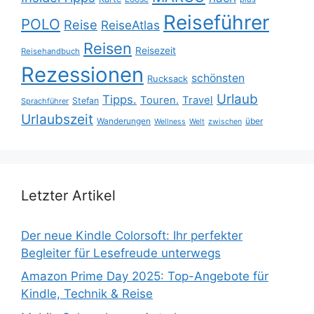
Reiseführer
POLO
Reise
ReiseAtlas
Reisen
Reisezeit
Reisehandbuch
Rezessionen
schönsten
Rucksack
Urlaub
Tipps.
Touren.
Travel
Stefan
Sprachführer
Urlaubszeit
Wanderungen
über
Wellness
Welt
zwischen
Letzter Artikel
Der neue Kindle Colorsoft: Ihr perfekter
Begleiter für Lesefreude unterwegs
Amazon Prime Day 2025: Top-Angebote für
Kindle, Technik & Reise