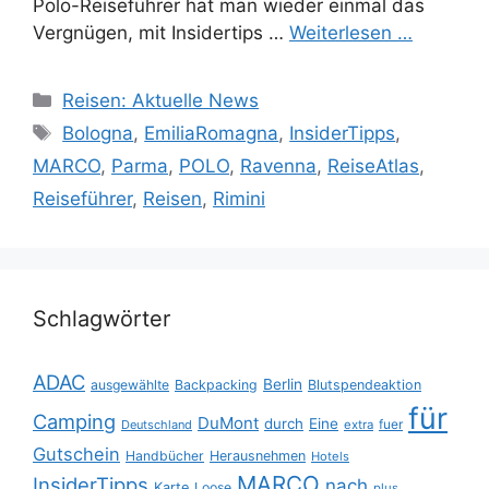
Polo-Reiseführer hat man wieder einmal das
Vergnügen, mit Insidertips …
Weiterlesen …
Kategorien
Reisen: Aktuelle News
Schlagwörter
Bologna
,
EmiliaRomagna
,
InsiderTipps
,
MARCO
,
Parma
,
POLO
,
Ravenna
,
ReiseAtlas
,
Reiseführer
,
Reisen
,
Rimini
Schlagwörter
ADAC
Berlin
ausgewählte
Backpacking
Blutspendeaktion
für
Camping
DuMont
durch
Eine
fuer
Deutschland
extra
Gutschein
Handbücher
Herausnehmen
Hotels
MARCO
InsiderTipps
nach
Karte
Loose
plus