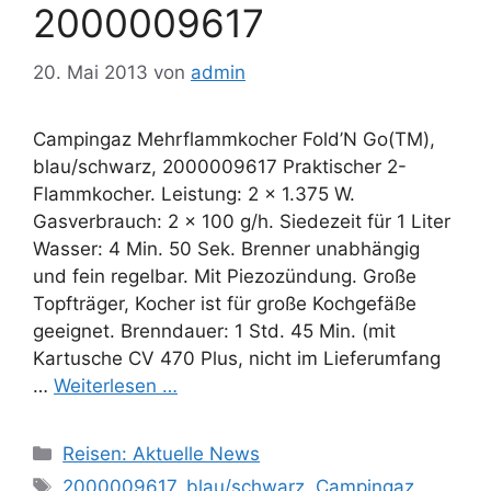
2000009617
20. Mai 2013
von
admin
Campingaz Mehrflammkocher Fold’N Go(TM),
blau/schwarz, 2000009617 Praktischer 2-
Flammkocher. Leistung: 2 x 1.375 W.
Gasverbrauch: 2 x 100 g/h. Siedezeit für 1 Liter
Wasser: 4 Min. 50 Sek. Brenner unabhängig
und fein regelbar. Mit Piezozündung. Große
Topfträger, Kocher ist für große Kochgefäße
geeignet. Brenndauer: 1 Std. 45 Min. (mit
Kartusche CV 470 Plus, nicht im Lieferumfang
…
Weiterlesen …
Kategorien
Reisen: Aktuelle News
Schlagwörter
2000009617
,
blau/schwarz
,
Campingaz
,