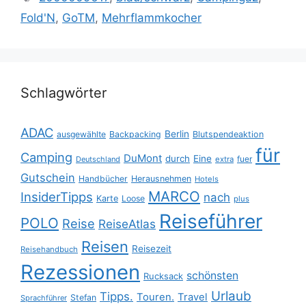
Fold'N
,
GoTM
,
Mehrflammkocher
Schlagwörter
ADAC
Berlin
ausgewählte
Backpacking
Blutspendeaktion
für
Camping
DuMont
durch
Eine
fuer
Deutschland
extra
Gutschein
Handbücher
Herausnehmen
Hotels
MARCO
InsiderTipps
nach
Karte
Loose
plus
Reiseführer
POLO
Reise
ReiseAtlas
Reisen
Reisezeit
Reisehandbuch
Rezessionen
schönsten
Rucksack
Urlaub
Tipps.
Touren.
Travel
Stefan
Sprachführer