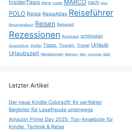
MARCO
InsiderTipps
nach
Karte
Loose
plus
Reiseführer
POLO
Reise
ReiseAtlas
Reisen
Reisezeit
Reisehandbuch
Rezessionen
schönsten
Rucksack
Urlaub
Tipps.
Touren.
Travel
Stefan
Sprachführer
Urlaubszeit
Wanderungen
über
Wellness
Welt
zwischen
Letzter Artikel
Der neue Kindle Colorsoft: Ihr perfekter
Begleiter für Lesefreude unterwegs
Amazon Prime Day 2025: Top-Angebote für
Kindle, Technik & Reise