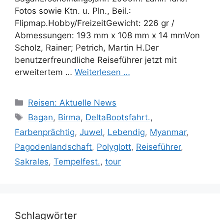
Fotos sowie Ktn. u. Pln., Beil.:
Flipmap.Hobby/FreizeitGewicht: 226 gr /
Abmessungen: 193 mm x 108 mm x 14 mmVon
Scholz, Rainer; Petrich, Martin H.Der
benutzerfreundliche Reiseführer jetzt mit
erweitertem …
Weiterlesen …
Kategorien
Reisen: Aktuelle News
Schlagwörter
Bagan
,
Birma
,
DeltaBootsfahrt.
,
Farbenprächtig
,
Juwel
,
Lebendig
,
Myanmar
,
Pagodenlandschaft
,
Polyglott
,
Reiseführer
,
Sakrales
,
Tempelfest.
,
tour
Schlagwörter