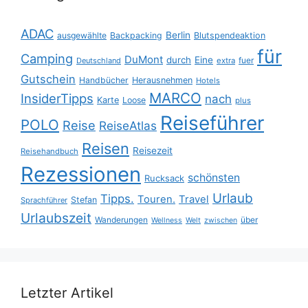
ADAC
Berlin
ausgewählte
Backpacking
Blutspendeaktion
für
Camping
DuMont
durch
Eine
fuer
Deutschland
extra
Gutschein
Handbücher
Herausnehmen
Hotels
MARCO
InsiderTipps
nach
Karte
Loose
plus
Reiseführer
POLO
Reise
ReiseAtlas
Reisen
Reisezeit
Reisehandbuch
Rezessionen
schönsten
Rucksack
Urlaub
Tipps.
Touren.
Travel
Stefan
Sprachführer
Urlaubszeit
Wanderungen
über
Wellness
Welt
zwischen
Letzter Artikel