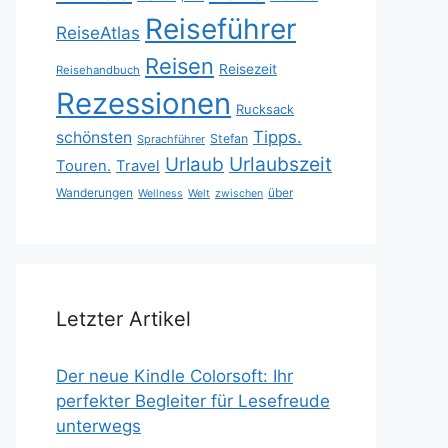
Reiseführer
ReiseAtlas
Reisen
Reisezeit
Reisehandbuch
Rezessionen
Rucksack
Tipps.
schönsten
Stefan
Sprachführer
Urlaubszeit
Urlaub
Touren.
Travel
Wanderungen
über
Wellness
Welt
zwischen
Letzter Artikel
Der neue Kindle Colorsoft: Ihr
perfekter Begleiter für Lesefreude
unterwegs