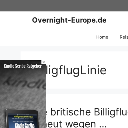
Zum
Inhalt
springen
Overnight-Europe.de
Home
Rei
×
BilligflugLinie
Die britische Billigf
erneut wegen …