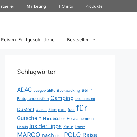
stseller
Marketing
T-Shirts
Produkte
Reisen: Fortgeschrittene
Bestseller
Schlagwörter
ADAC
Berlin
ausgewählte
Backpacking
Camping
Blutspendeaktion
Deutschland
für
DuMont
durch
Eine
fuer
extra
Gutschein
Handbücher
Herausnehmen
InsiderTipps
Karte
Loose
Hotels
MARCO
POLO
Reise
nach
plus