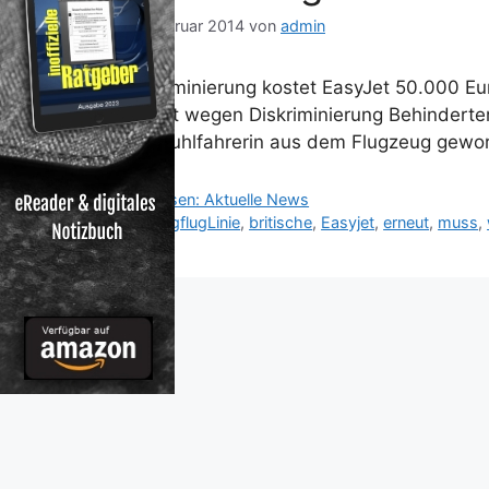
13. Februar 2014
von
admin
Diskriminierung kostet EasyJet 50.000 Eur
erneut wegen Diskriminierung Behinderter 
Rollstuhlfahrerin aus dem Flugzeug gew
Kategorien
Reisen: Aktuelle News
Schlagwörter
BilligflugLinie
,
britische
,
Easyjet
,
erneut
,
muss
,