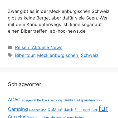
Zwar gibt es in der Mecklenburgischen Schweiz
gibt es keine Berge, aber dafür viele Seen. Wer
mit dem Kanu unterwegs ist, kann sogar auf
einen Biber treffen. ad-hoc-news.de
Kategorien
Reisen: Aktuelle News
Schlagwörter
Bibertour
,
Mecklenburgischen
,
Schweiz
Schlagwörter
ADAC
Berlin
ausgewählte
Backpacking
Blutspendeaktion
für
Camping
DuMont
durch
Eine
fuer
Deutschland
extra
Gutschein
Handbücher
Herausnehmen
Hotels