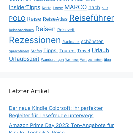
MARCO
InsiderTipps
nach
Karte
Loose
plus
Reiseführer
POLO
Reise
ReiseAtlas
Reisen
Reisezeit
Reisehandbuch
Rezessionen
schönsten
Rucksack
Urlaub
Tipps.
Touren.
Travel
Stefan
Sprachführer
Urlaubszeit
Wanderungen
über
Wellness
Welt
zwischen
Letzter Artikel
Der neue Kindle Colorsoft: Ihr perfekter
Begleiter für Lesefreude unterwegs
Amazon Prime Day 2025: Top-Angebote für
Kindle, Technik & Reise