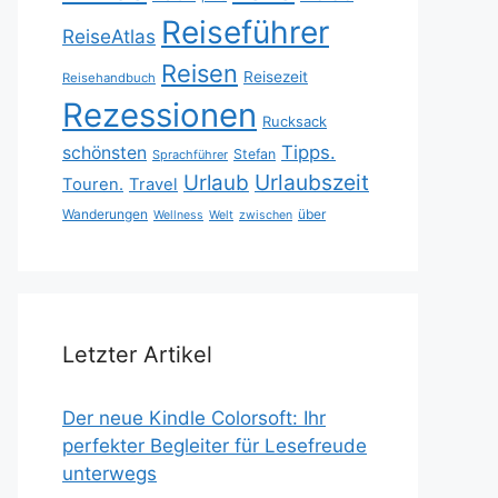
Reiseführer
ReiseAtlas
Reisen
Reisezeit
Reisehandbuch
Rezessionen
Rucksack
Tipps.
schönsten
Stefan
Sprachführer
Urlaubszeit
Urlaub
Touren.
Travel
Wanderungen
über
Wellness
Welt
zwischen
Letzter Artikel
Der neue Kindle Colorsoft: Ihr
perfekter Begleiter für Lesefreude
unterwegs