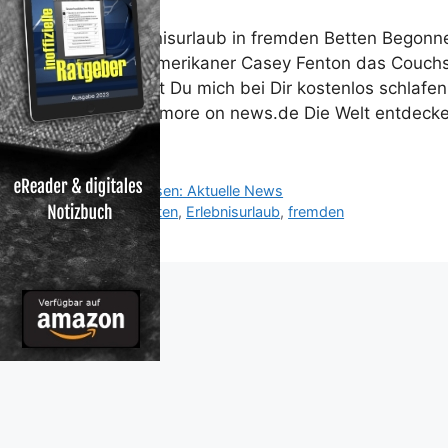
Erlebnisurlaub in fremden Betten Begonnen
US-Amerikaner Casey Fenton das Couchsurfi
«Lässt Du mich bei Dir kostenlos schlafe
Read more on news.de Die Welt entdecke
…
Kategorien
Reisen: Aktuelle News
Schlagwörter
Betten
,
Erlebnisurlaub
,
fremden