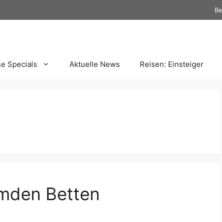
Be
se Specials
Aktuelle News
Reisen: Einsteiger
emden Betten