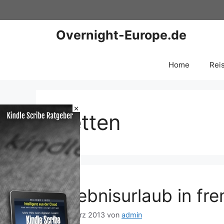
Zum
Inhalt
springen
Overnight-Europe.de
Home
Rei
×
Betten
Erlebnisurlaub in fr
23. März 2013
von
admin