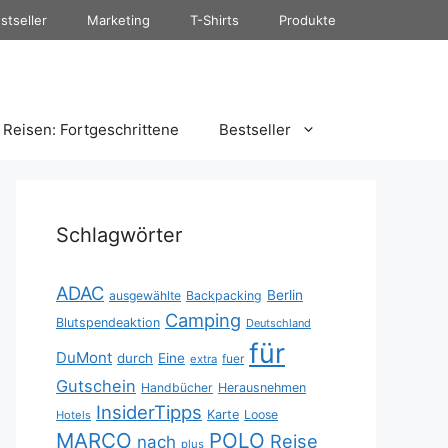
stseller
Marketing
T-Shirts
Produkte
Reisen: Fortgeschrittene
Bestseller
Schlagwörter
ADAC
Berlin
ausgewählte
Backpacking
Camping
Blutspendeaktion
Deutschland
für
DuMont
durch
Eine
fuer
extra
Gutschein
Handbücher
Herausnehmen
InsiderTipps
Karte
Loose
Hotels
MARCO
POLO
Reise
nach
plus