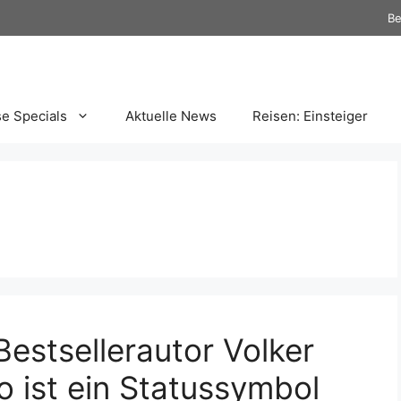
Be
se Specials
Aktuelle News
Reisen: Einsteiger
estsellerautor Volker
o ist ein Statussymbol