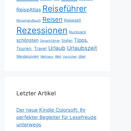
Reiseführer
ReiseAtlas
Reisen
Reisezeit
Reisehandbuch
Rezessionen
Rucksack
Tipps.
schönsten
Stefan
Sprachführer
Urlaubszeit
Urlaub
Touren.
Travel
Wanderungen
über
Wellness
Welt
zwischen
Letzter Artikel
Der neue Kindle Colorsoft: Ihr
perfekter Begleiter für Lesefreude
unterwegs