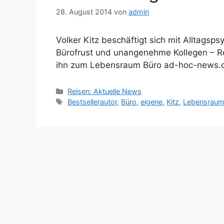
28. August 2014
von
admin
Volker Kitz beschäftigt sich mit Alltagsp
Bürofrust und unangenehme Kollegen – Re
ihn zum Lebensraum Büro ad-hoc-news.
Kategorien
Reisen: Aktuelle News
Schlagwörter
Bestsellerautor
,
Büro
,
eigene
,
Kitz
,
Lebensrau