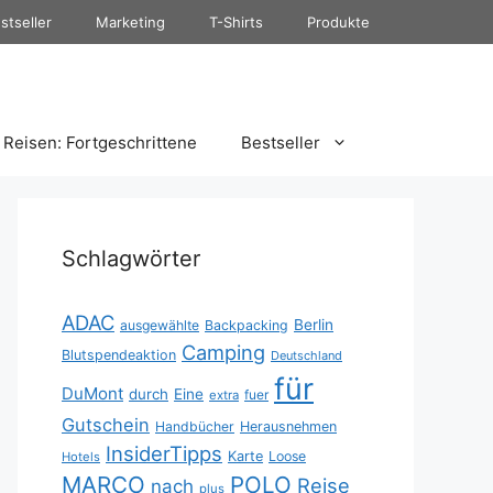
stseller
Marketing
T-Shirts
Produkte
Reisen: Fortgeschrittene
Bestseller
Schlagwörter
ADAC
Berlin
ausgewählte
Backpacking
Camping
Blutspendeaktion
Deutschland
für
DuMont
durch
Eine
fuer
extra
Gutschein
Handbücher
Herausnehmen
InsiderTipps
Karte
Loose
Hotels
MARCO
POLO
Reise
nach
plus