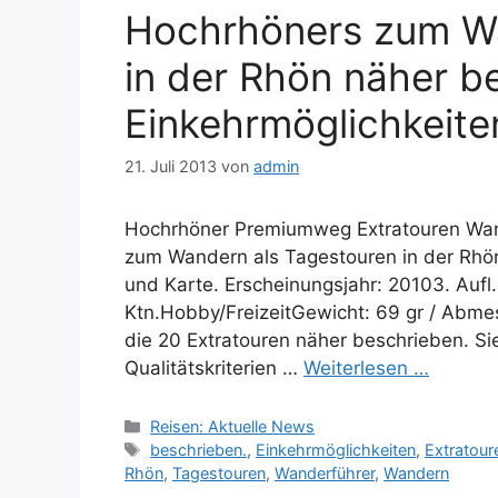
Hochrhöners zum Wa
in der Rhön näher b
Einkehrmöglichkeite
21. Juli 2013
von
admin
Hochrhöner Premiumweg Extratouren Wand
zum Wandern als Tagestouren in der Rhön
und Karte. Erscheinungsjahr: 20103. Aufl.m
Ktn.Hobby/FreizeitGewicht: 69 gr / Abm
die 20 Extratouren näher beschrieben. Si
Qualitätskriterien …
Weiterlesen …
Kategorien
Reisen: Aktuelle News
Schlagwörter
beschrieben.
,
Einkehrmöglichkeiten
,
Extratour
Rhön
,
Tagestouren
,
Wanderführer
,
Wandern