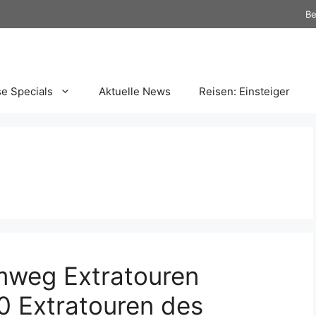
Be
se Specials
Aktuelle News
Reisen: Einsteiger
mweg Extratouren
0 Extratouren des