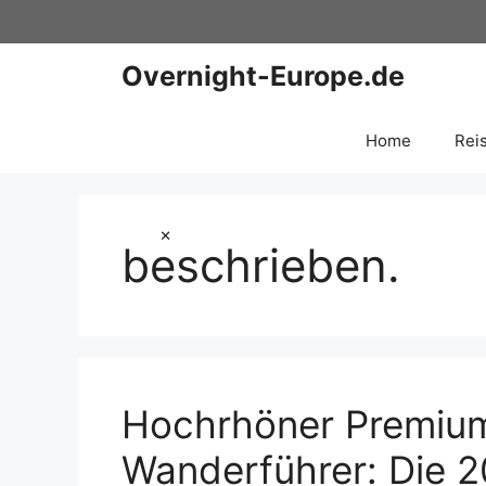
Zum
Inhalt
springen
Overnight-Europe.de
Home
Rei
×
beschrieben.
Hochrhöner Premiu
Wanderführer: Die 2