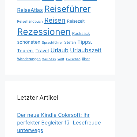
Reiseführer
ReiseAtlas
Reisen
Reisezeit
Reisehandbuch
Rezessionen
Rucksack
Tipps.
schönsten
Stefan
Sprachführer
Urlaubszeit
Urlaub
Touren.
Travel
Wanderungen
über
Wellness
Welt
zwischen
Letzter Artikel
Der neue Kindle Colorsoft: Ihr
perfekter Begleiter für Lesefreude
unterwegs