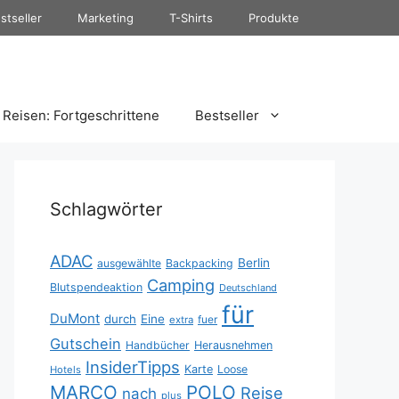
stseller
Marketing
T-Shirts
Produkte
Reisen: Fortgeschrittene
Bestseller
Schlagwörter
ADAC
Berlin
ausgewählte
Backpacking
Camping
Blutspendeaktion
Deutschland
für
DuMont
durch
Eine
fuer
extra
Gutschein
Handbücher
Herausnehmen
InsiderTipps
Karte
Loose
Hotels
MARCO
POLO
Reise
nach
plus