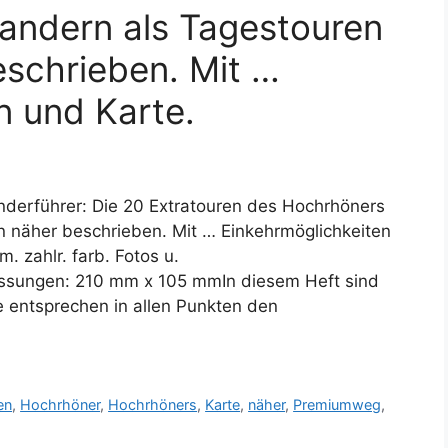
ndern als Tagestouren
eschrieben. Mit …
n und Karte.
erführer: Die 20 Extratouren des Hochrhöners
 näher beschrieben. Mit … Einkehrmöglichkeiten
. zahlr. farb. Fotos u.
essungen: 210 mm x 105 mmIn diesem Heft sind
e entsprechen in allen Punkten den
en
,
Hochrhöner
,
Hochrhöners
,
Karte
,
näher
,
Premiumweg
,