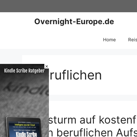
Zum
Inhalt
springen
Overnight-Europe.de
Home
Rei
×
beruflichen
Ansturm auf kostenfr
den beruflichen Aufs