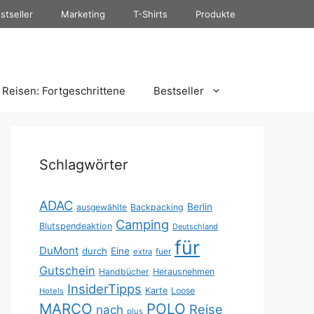
stseller
Marketing
T-Shirts
Produkte
Reisen: Fortgeschrittene
Bestseller
Schlagwörter
ADAC
Berlin
ausgewählte
Backpacking
Camping
Blutspendeaktion
Deutschland
für
DuMont
durch
Eine
fuer
extra
Gutschein
Handbücher
Herausnehmen
InsiderTipps
Karte
Loose
Hotels
MARCO
POLO
Reise
nach
plus