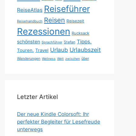
Reiseführer
ReiseAtlas
Reisen
Reisezeit
Reisehandbuch
Rezessionen
Rucksack
Tipps.
schönsten
Stefan
Sprachführer
Urlaubszeit
Urlaub
Touren.
Travel
Wanderungen
über
Wellness
Welt
zwischen
Letzter Artikel
Der neue Kindle Colorsoft: Ihr
perfekter Begleiter für Lesefreude
unterwegs