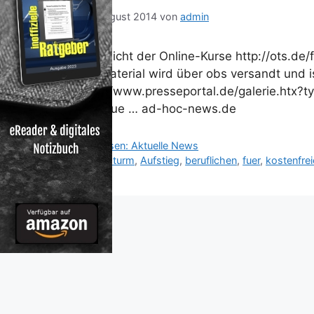
30. August 2014
von
admin
Übersicht der Online-Kurse http://ots.de/
Bildmaterial wird über obs versandt und i
http://www.presseportal.de/galerie.htx?
29 neue … ad-hoc-news.de
Kategorien
Reisen: Aktuelle News
Schlagwörter
Ansturm
,
Aufstieg
,
beruflichen
,
fuer
,
kostenfrei