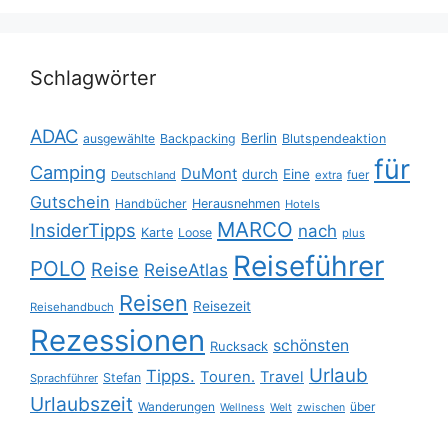
Schlagwörter
ADAC
Berlin
ausgewählte
Backpacking
Blutspendeaktion
für
Camping
DuMont
durch
Eine
fuer
Deutschland
extra
Gutschein
Handbücher
Herausnehmen
Hotels
MARCO
InsiderTipps
nach
Karte
Loose
plus
Reiseführer
POLO
Reise
ReiseAtlas
Reisen
Reisezeit
Reisehandbuch
Rezessionen
schönsten
Rucksack
Urlaub
Tipps.
Touren.
Travel
Stefan
Sprachführer
Urlaubszeit
Wanderungen
über
Wellness
Welt
zwischen