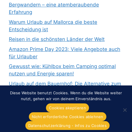
Bergwandern – eine atemberaubende
Erfahrung
Warum Urlaub auf Mallorca die beste
Entscheidung ist
Reisen in die schönsten Länder der Welt
Amazon Prime Day 2023: Viele Angebote auch
für Urlauber
Gewusst wie: Kühlbox beim Camping optimal
nutzen und Energie sparen!
Urlaub auf dem Bauernhof: Die Alternative zum
Pauschalurlaub
Diese Website benutzt Cookies. Wenn du die Website weiter
nutzt, gehen wir von deinem Einverständnis aus.
Cookies akeptieren
Nicht erforderliche Cookies ablehnen
© 2026 Overnight-Europe.de
• Erstellt mit
GeneratePress
Datenschutzerklärung - Infos zu Cookies