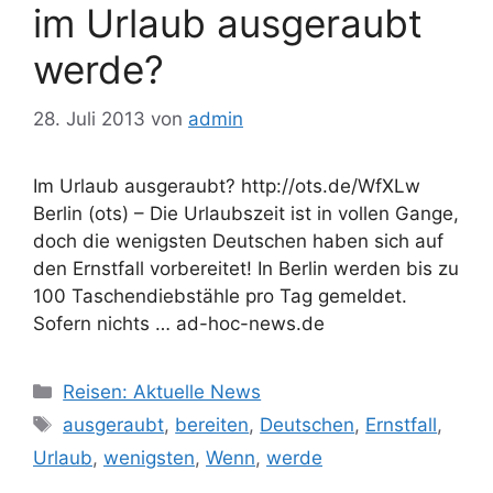
im Urlaub ausgeraubt
werde?
28. Juli 2013
von
admin
Im Urlaub ausgeraubt? http://ots.de/WfXLw
Berlin (ots) – Die Urlaubszeit ist in vollen Gange,
doch die wenigsten Deutschen haben sich auf
den Ernstfall vorbereitet! In Berlin werden bis zu
100 Taschendiebstähle pro Tag gemeldet.
Sofern nichts … ad-hoc-news.de
Kategorien
Reisen: Aktuelle News
Schlagwörter
ausgeraubt
,
bereiten
,
Deutschen
,
Ernstfall
,
Urlaub
,
wenigsten
,
Wenn
,
werde