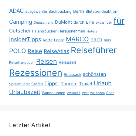
ADAC
Berlin
ausgewählte
Backpacking
Blutspendeaktion
für
Camping
DuMont
durch
Eine
fuer
Deutschland
extra
Gutschein
Handbücher
Herausnehmen
Hotels
MARCO
InsiderTipps
nach
Karte
Loose
plus
Reiseführer
POLO
Reise
ReiseAtlas
Reisen
Reisezeit
Reisehandbuch
Rezessionen
schönsten
Rucksack
Urlaub
Tipps.
Touren.
Travel
Stefan
Sprachführer
Urlaubszeit
Wanderungen
über
Wellness
Welt
zwischen
Letzter Artikel