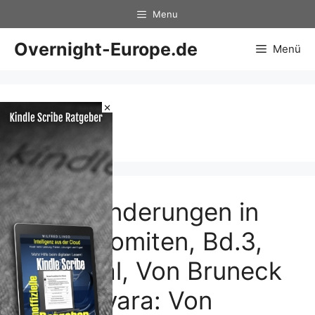
Zum
Menu
Inhalt
springen
Overnight-Europe.de
Menü
×
Bd.3
Bergwanderungen in
den Dolomiten, Bd.3,
Gadertal, Von Bruneck
bis Corvara: Von