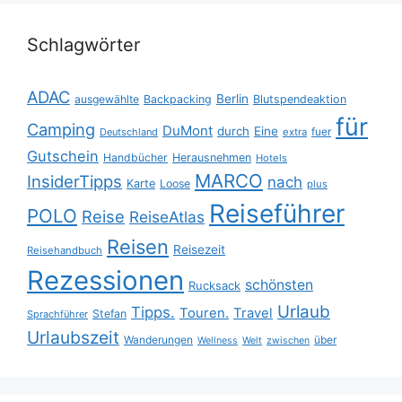
Schlagwörter
ADAC
Berlin
ausgewählte
Backpacking
Blutspendeaktion
für
Camping
DuMont
durch
Eine
fuer
Deutschland
extra
Gutschein
Handbücher
Herausnehmen
Hotels
MARCO
InsiderTipps
nach
Karte
Loose
plus
Reiseführer
POLO
Reise
ReiseAtlas
Reisen
Reisezeit
Reisehandbuch
Rezessionen
schönsten
Rucksack
Urlaub
Tipps.
Touren.
Travel
Stefan
Sprachführer
Urlaubszeit
Wanderungen
über
Wellness
Welt
zwischen