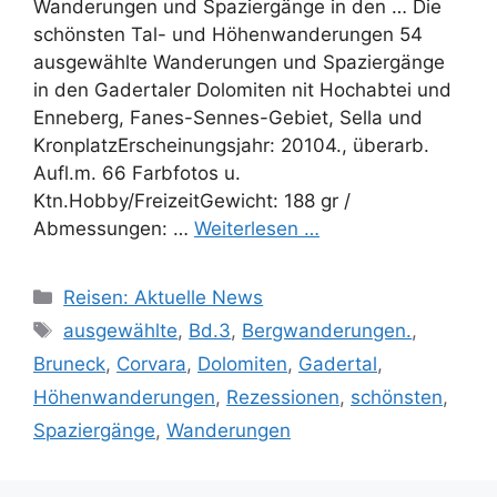
Wanderungen und Spaziergänge in den … Die
schönsten Tal- und Höhenwanderungen 54
ausgewählte Wanderungen und Spaziergänge
in den Gadertaler Dolomiten nit Hochabtei und
Enneberg, Fanes-Sennes-Gebiet, Sella und
KronplatzErscheinungsjahr: 20104., überarb.
Aufl.m. 66 Farbfotos u.
Ktn.Hobby/FreizeitGewicht: 188 gr /
Abmessungen: …
Weiterlesen …
Kategorien
Reisen: Aktuelle News
Schlagwörter
ausgewählte
,
Bd.3
,
Bergwanderungen.
,
Bruneck
,
Corvara
,
Dolomiten
,
Gadertal
,
Höhenwanderungen
,
Rezessionen
,
schönsten
,
Spaziergänge
,
Wanderungen