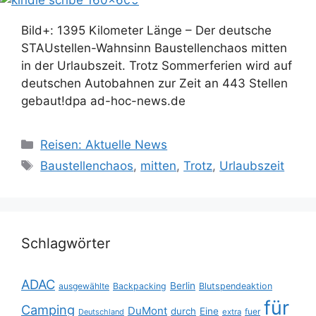
Bild+: 1395 Kilometer Länge – Der deutsche
STAUstellen-Wahnsinn Baustellenchaos mitten
in der Urlaubszeit. Trotz Sommerferien wird auf
deutschen Autobahnen zur Zeit an 443 Stellen
gebaut!dpa ad-hoc-news.de
Kategorien
Reisen: Aktuelle News
Schlagwörter
Baustellenchaos
,
mitten
,
Trotz
,
Urlaubszeit
Schlagwörter
ADAC
Berlin
ausgewählte
Backpacking
Blutspendeaktion
für
Camping
DuMont
durch
Eine
fuer
Deutschland
extra