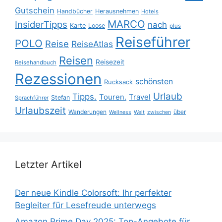
Gutschein
Handbücher
Herausnehmen
Hotels
MARCO
InsiderTipps
nach
Karte
Loose
plus
Reiseführer
POLO
Reise
ReiseAtlas
Reisen
Reisezeit
Reisehandbuch
Rezessionen
schönsten
Rucksack
Urlaub
Tipps.
Touren.
Travel
Stefan
Sprachführer
Urlaubszeit
Wanderungen
über
Wellness
Welt
zwischen
Letzter Artikel
Der neue Kindle Colorsoft: Ihr perfekter
Begleiter für Lesefreude unterwegs
Amazon Prime Day 2025: Top-Angebote für