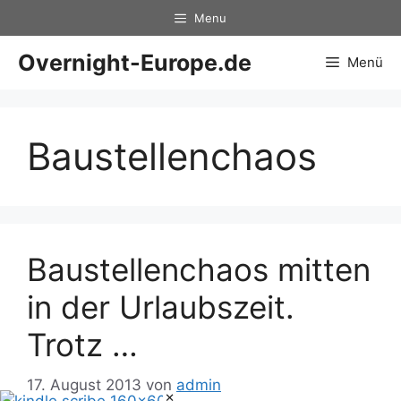
Zum
Menu
Inhalt
springen
Overnight-Europe.de
Menü
Baustellenchaos
Baustellenchaos mitten
in der Urlaubszeit.
Trotz …
17. August 2013
von
admin
×