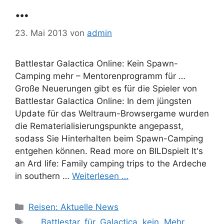
…
23. Mai 2013
von
admin
Battlestar Galactica Online: Kein Spawn-
Camping mehr – Mentorenprogramm für …
Große Neuerungen gibt es für die Spieler von
Battlestar Galactica Online: In dem jüngsten
Update für das Weltraum-Browsergame wurden
die Rematerialisierungspunkte angepasst,
sodass Sie Hinterhalten beim Spawn-Camping
entgehen können. Read more on BILDspielt It's
an Ard life: Family camping trips to the Ardeche
in southern …
Weiterlesen …
Kategorien
Reisen: Aktuelle News
Schlagwörter
...
,
Battlestar
,
für
,
Galactica
,
kein
,
Mehr
,