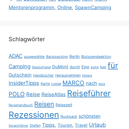
Mentorenprogramm
,
Online
,
SpawnCamping
Schlagwörter
ADAC
Berlin
ausgewählte
Backpacking
Blutspendeaktion
für
Camping
DuMont
durch
Eine
fuer
Deutschland
extra
Gutschein
Handbücher
Herausnehmen
Hotels
MARCO
InsiderTipps
nach
Karte
Loose
plus
Reiseführer
POLO
Reise
ReiseAtlas
Reisen
Reisezeit
Reisehandbuch
Rezessionen
schönsten
Rucksack
Urlaub
Tipps.
Touren.
Travel
Stefan
Sprachführer