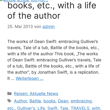
books, etc., with a life
of the author
25. Mai 2013
von
admin
The works of Dean Swift: embracing Gulliver’s
travels, Tale of a tub, Battle of the books, etc.,
with a life of the author This book, „The works
of Dean Swift: embracing Gulliver’s travels, Tale
of a tub, Battle of the books, etc., with a life of
the author“, by Jonathan Swift, is a replication.
It …
Weiterlesen …
Kategorien
Reisen: Aktuelle News
Schlagwörter
Author
,
Battle
,
books
,
Dean
,
embracing
,
etc.
,
Gulliver's
,
Life
,
Swift
,
Tale
,
TRAVELS
,
with
,