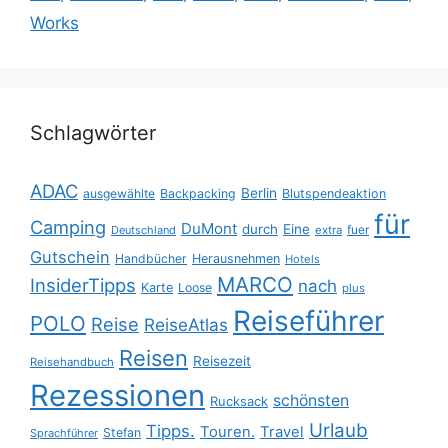
Works
Schlagwörter
ADAC
Berlin
ausgewählte
Backpacking
Blutspendeaktion
für
Camping
DuMont
durch
Eine
fuer
Deutschland
extra
Gutschein
Handbücher
Herausnehmen
Hotels
MARCO
InsiderTipps
nach
Karte
Loose
plus
Reiseführer
POLO
Reise
ReiseAtlas
Reisen
Reisezeit
Reisehandbuch
Rezessionen
schönsten
Rucksack
Urlaub
Tipps.
Touren.
Travel
Stefan
Sprachführer