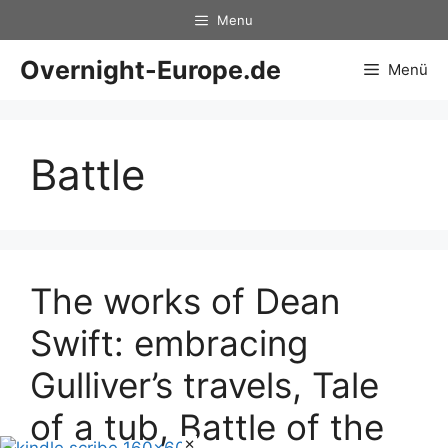
Zum
Menu
Inhalt
springen
Overnight-Europe.de
Menü
Battle
The works of Dean
Swift: embracing
Gulliver’s travels, Tale
of a tub, Battle of the
×