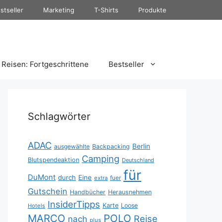
stseller
Marketing
T-Shirts
Produkte
Reisen: Fortgeschrittene
Bestseller
Schlagwörter
ADAC
Berlin
ausgewählte
Backpacking
Camping
Blutspendeaktion
Deutschland
für
DuMont
durch
Eine
fuer
extra
Gutschein
Handbücher
Herausnehmen
InsiderTipps
Karte
Loose
Hotels
MARCO
POLO
Reise
nach
plus