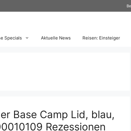
Be
se Specials
Aktuelle News
Reisen: Einsteiger
r Base Camp Lid, blau,
00010109 Rezessionen