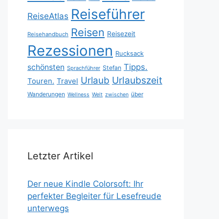
Reiseführer
ReiseAtlas
Reisen
Reisezeit
Reisehandbuch
Rezessionen
Rucksack
Tipps.
schönsten
Stefan
Sprachführer
Urlaubszeit
Urlaub
Touren.
Travel
Wanderungen
über
Wellness
Welt
zwischen
Letzter Artikel
Der neue Kindle Colorsoft: Ihr
perfekter Begleiter für Lesefreude
unterwegs