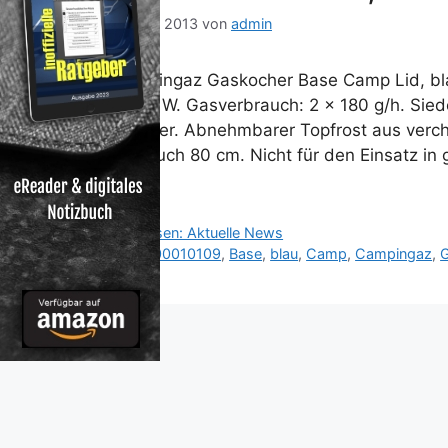
18. Mai 2013
von
admin
Campingaz Gaskocher Base Camp Lid, bla
1.600 W. Gasverbrauch: 2 x 180 g/h. Siede
Brenner. Abnehmbarer Topfrost aus verch
Schlauch 80 cm. Nicht für den Einsatz i
…
Kategorien
Reisen: Aktuelle News
Schlagwörter
2000010109
,
Base
,
blau
,
Camp
,
Campingaz
,