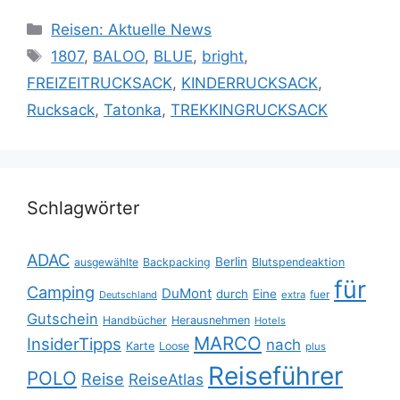
Kategorien
Reisen: Aktuelle News
Schlagwörter
1807
,
BALOO
,
BLUE
,
bright
,
FREIZEITRUCKSACK
,
KINDERRUCKSACK
,
Rucksack
,
Tatonka
,
TREKKINGRUCKSACK
Schlagwörter
ADAC
Berlin
ausgewählte
Backpacking
Blutspendeaktion
für
Camping
DuMont
durch
Eine
fuer
Deutschland
extra
Gutschein
Handbücher
Herausnehmen
Hotels
MARCO
InsiderTipps
nach
Karte
Loose
plus
Reiseführer
POLO
Reise
ReiseAtlas