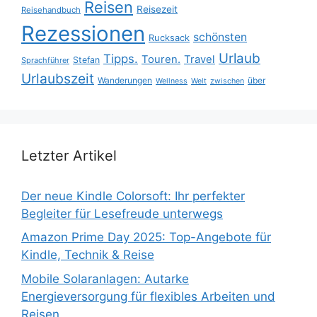
Reisen
Reisezeit
Reisehandbuch
Rezessionen
schönsten
Rucksack
Urlaub
Tipps.
Touren.
Travel
Stefan
Sprachführer
Urlaubszeit
Wanderungen
über
Wellness
Welt
zwischen
Letzter Artikel
Der neue Kindle Colorsoft: Ihr perfekter
Begleiter für Lesefreude unterwegs
Amazon Prime Day 2025: Top-Angebote für
Kindle, Technik & Reise
Mobile Solaranlagen: Autarke
Energieversorgung für flexibles Arbeiten und
Reisen