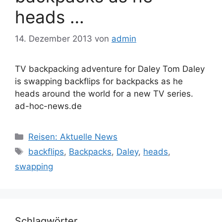
heads …
14. Dezember 2013
von
admin
TV backpacking adventure for Daley Tom Daley
is swapping backflips for backpacks as he
heads around the world for a new TV series.
ad-hoc-news.de
Kategorien
Reisen: Aktuelle News
Schlagwörter
backflips
,
Backpacks
,
Daley
,
heads
,
swapping
Schlagwörter