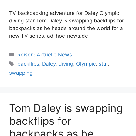
TV backpacking adventure for Daley Olympic
diving star Tom Daley is swapping backflips for
backpacks as he heads around the world for a
new TV series. ad-hoc-news.de
Kategorien
Reisen: Aktuelle News
Schlagwörter
backflips
,
Daley
,
diving
,
Olympic
,
star
,
swapping
Tom Daley is swapping
backflips for
backpacks as he