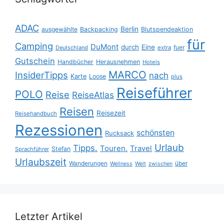
ADAC
Berlin
ausgewählte
Backpacking
Blutspendeaktion
für
Camping
DuMont
durch
Eine
fuer
Deutschland
extra
Gutschein
Handbücher
Herausnehmen
Hotels
MARCO
InsiderTipps
nach
Karte
Loose
plus
Reiseführer
POLO
Reise
ReiseAtlas
Reisen
Reisezeit
Reisehandbuch
Rezessionen
schönsten
Rucksack
Urlaub
Tipps.
Touren.
Travel
Stefan
Sprachführer
Urlaubszeit
Wanderungen
über
Wellness
Welt
zwischen
Letzter Artikel