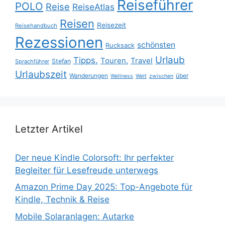
Reiseführer
POLO
Reise
ReiseAtlas
Reisen
Reisezeit
Reisehandbuch
Rezessionen
schönsten
Rucksack
Urlaub
Tipps.
Touren.
Travel
Stefan
Sprachführer
Urlaubszeit
Wanderungen
über
Wellness
Welt
zwischen
Letzter Artikel
Der neue Kindle Colorsoft: Ihr perfekter
Begleiter für Lesefreude unterwegs
Amazon Prime Day 2025: Top-Angebote für
Kindle, Technik & Reise
Mobile Solaranlagen: Autarke