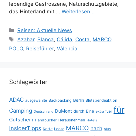
lebendige Gastroszene, Naturschutzgebiete,
das Hinterland mit …
Weiterlesen …
Kategorien
Reisen: Aktuelle News
Schlagwörter
Azahar
,
Blanca
,
Cálida
,
Costa
,
MARCO
,
POLO
,
Reiseführer
,
Vàlencia
Schlagwörter
ADAC
Berlin
ausgewählte
Backpacking
Blutspendeaktion
für
Camping
DuMont
durch
Eine
fuer
Deutschland
extra
Gutschein
Handbücher
Herausnehmen
Hotels
MARCO
InsiderTipps
nach
Karte
Loose
plus