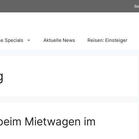
Be
se Specials
Aktuelle News
Reisen: Einsteiger
g
 beim Mietwagen im