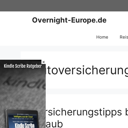
Zum
Inhalt
springen
Overnight-Europe.de
Home
Rei
×
Autoversicherun
Versicherungstipps
Urlaub