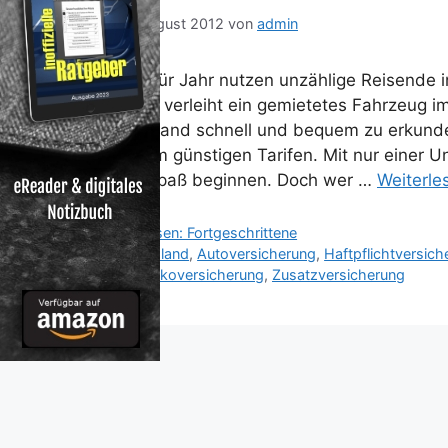
24. August 2012
von
admin
Jahr für Jahr nutzen unzählige Reisende 
Dabei verleiht ein gemietetes Fahrzeug i
Reiseland schnell und bequem zu erkunden
extrem günstigen Tarifen. Mit nur einer Un
Fahrspaß beginnen. Doch wer …
Weiterle
Kategorien
Reisen: Fortgeschrittene
Schlagwörter
Ausland
,
Autoversicherung
,
Haftpflichtversich
Vollkaskoversicherung
,
Zusatzversicherung