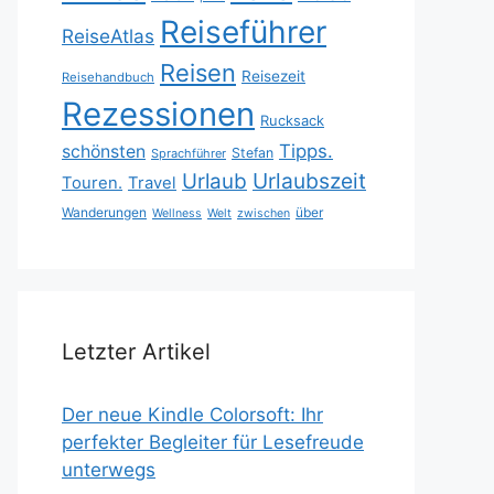
Reiseführer
ReiseAtlas
Reisen
Reisezeit
Reisehandbuch
Rezessionen
Rucksack
Tipps.
schönsten
Stefan
Sprachführer
Urlaubszeit
Urlaub
Touren.
Travel
Wanderungen
über
Wellness
Welt
zwischen
Letzter Artikel
Der neue Kindle Colorsoft: Ihr
perfekter Begleiter für Lesefreude
unterwegs