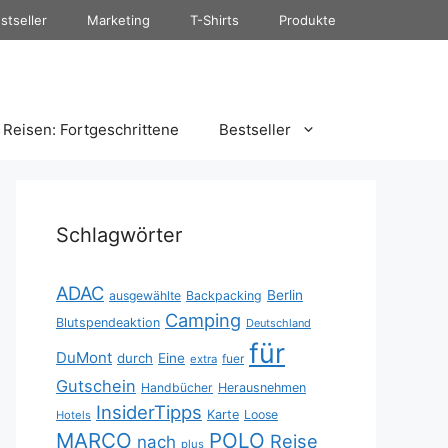
stseller
Marketing
T-Shirts
Produkte
Reisen: Fortgeschrittene
Bestseller
Schlagwörter
ADAC
Berlin
ausgewählte
Backpacking
Camping
Blutspendeaktion
Deutschland
für
DuMont
durch
Eine
fuer
extra
Gutschein
Handbücher
Herausnehmen
InsiderTipps
Karte
Loose
Hotels
MARCO
POLO
Reise
nach
plus