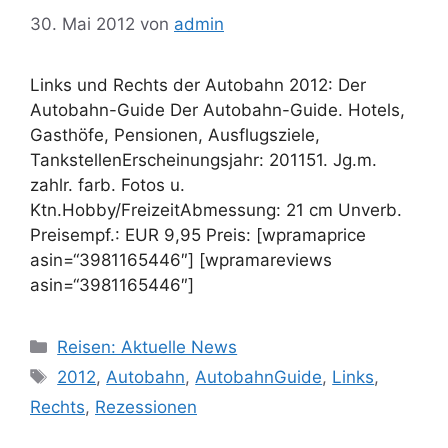
30. Mai 2012
von
admin
Links und Rechts der Autobahn 2012: Der
Autobahn-Guide Der Autobahn-Guide. Hotels,
Gasthöfe, Pensionen, Ausflugsziele,
TankstellenErscheinungsjahr: 201151. Jg.m.
zahlr. farb. Fotos u.
Ktn.Hobby/FreizeitAbmessung: 21 cm Unverb.
Preisempf.: EUR 9,95 Preis: [wpramaprice
asin=“3981165446″] [wpramareviews
asin=“3981165446″]
Kategorien
Reisen: Aktuelle News
Schlagwörter
2012
,
Autobahn
,
AutobahnGuide
,
Links
,
Rechts
,
Rezessionen