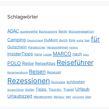
Schlagwörter
ADAC
Berlin
ausgewählte
Backpacking
Blutspendeaktion
für
Camping
DuMont
durch
Eine
fuer
Deutschland
extra
Gutschein
Handbücher
Herausnehmen
Hotels
MARCO
InsiderTipps
nach
Karte
Loose
plus
Reiseführer
POLO
Reise
ReiseAtlas
Reisen
Reisezeit
Reisehandbuch
Rezessionen
schönsten
Rucksack
Urlaub
Tipps.
Touren.
Travel
Stefan
Sprachführer
Urlaubszeit
Wanderungen
über
Wellness
Welt
zwischen