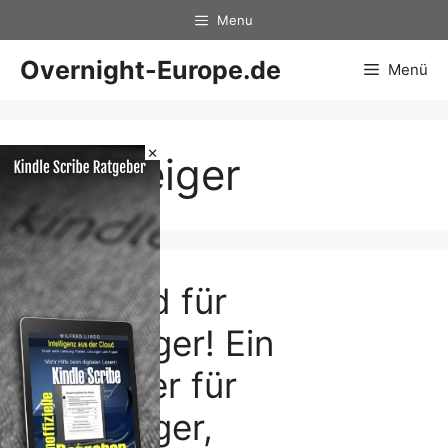
Zum
Menu
Inhalt
springen
Overnight-Europe.de
Menü
×
Aussteiger
Thailand für
Aussteiger! Ein
Ratgeber für
Aussteiger,