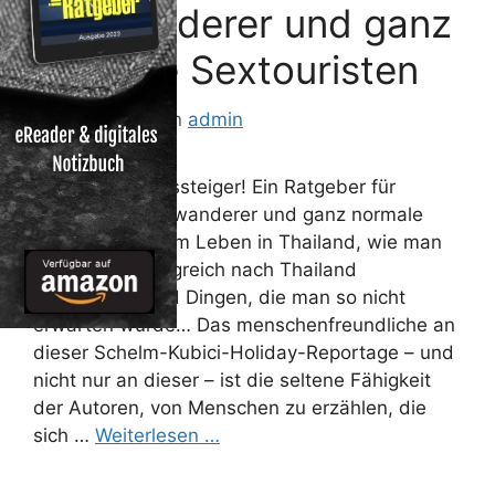
Auswanderer und ganz
normale Sextouristen
24. Juli 2012
von
admin
Thailand für Aussteiger! Ein Ratgeber für
Aussteiger, Auswanderer und ganz normale
Sextouristen Vom Leben in Thailand, wie man
überhaupt erfolgreich nach Thailand
auswandert und Dingen, die man so nicht
erwarten würde… Das menschenfreundliche an
dieser Schelm-Kubici-Holiday-Reportage – und
nicht nur an dieser – ist die seltene Fähigkeit
der Autoren, von Menschen zu erzählen, die
sich …
Weiterlesen …