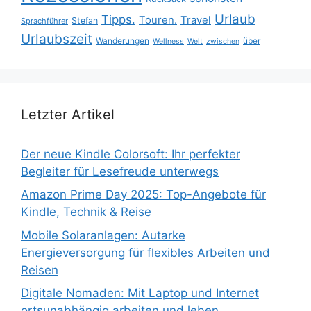
Urlaub
Tipps.
Touren.
Travel
Stefan
Sprachführer
Urlaubszeit
Wanderungen
über
Wellness
Welt
zwischen
Letzter Artikel
Der neue Kindle Colorsoft: Ihr perfekter
Begleiter für Lesefreude unterwegs
Amazon Prime Day 2025: Top-Angebote für
Kindle, Technik & Reise
Mobile Solaranlagen: Autarke
Energieversorgung für flexibles Arbeiten und
Reisen
Digitale Nomaden: Mit Laptop und Internet
ortsunabhängig arbeiten und leben