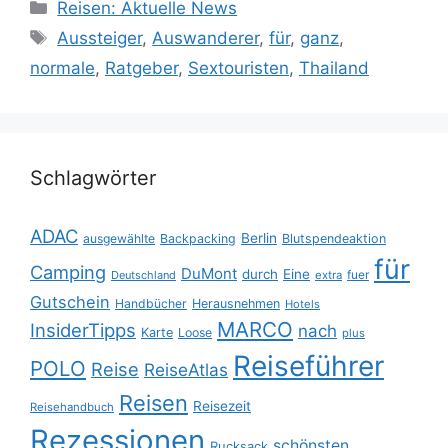
Kategorien
Reisen: Aktuelle News
Schlagwörter
Aussteiger
,
Auswanderer
,
für
,
ganz
,
normale
,
Ratgeber
,
Sextouristen
,
Thailand
Schlagwörter
ADAC
Berlin
ausgewählte
Backpacking
Blutspendeaktion
für
Camping
DuMont
durch
Eine
fuer
Deutschland
extra
Gutschein
Handbücher
Herausnehmen
Hotels
MARCO
InsiderTipps
nach
Karte
Loose
plus
Reiseführer
POLO
Reise
ReiseAtlas
Reisen
Reisezeit
Reisehandbuch
Rezessionen
schönsten
Rucksack