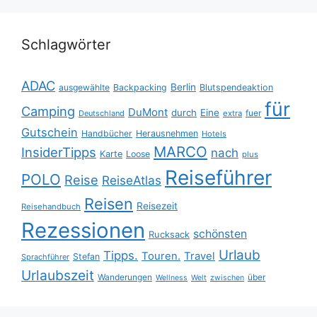
Schlagwörter
ADAC
Berlin
ausgewählte
Backpacking
Blutspendeaktion
für
Camping
DuMont
durch
Eine
fuer
Deutschland
extra
Gutschein
Handbücher
Herausnehmen
Hotels
MARCO
InsiderTipps
nach
Karte
Loose
plus
Reiseführer
POLO
Reise
ReiseAtlas
Reisen
Reisezeit
Reisehandbuch
Rezessionen
schönsten
Rucksack
Urlaub
Tipps.
Touren.
Travel
Stefan
Sprachführer
Urlaubszeit
Wanderungen
über
Wellness
Welt
zwischen