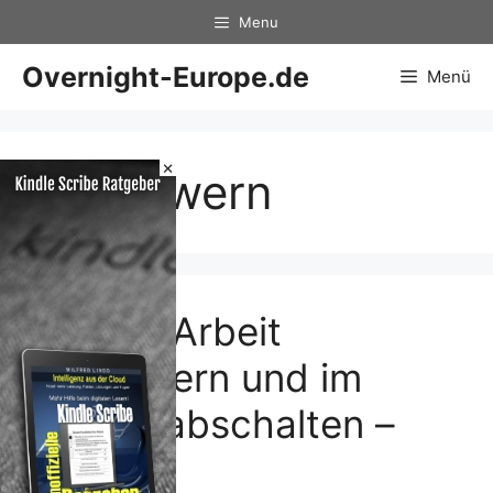
Zum
Menu
Inhalt
springen
Overnight-Europe.de
Menü
×
auspowern
Bei der Arbeit
auspowern und im
Urlaub abschalten –
was …