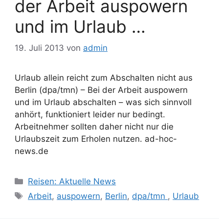
der Arbeit auspowern
und im Urlaub …
19. Juli 2013
von
admin
Urlaub allein reicht zum Abschalten nicht aus
Berlin (dpa/tmn) – Bei der Arbeit auspowern
und im Urlaub abschalten – was sich sinnvoll
anhört, funktioniert leider nur bedingt.
Arbeitnehmer sollten daher nicht nur die
Urlaubszeit zum Erholen nutzen. ad-hoc-
news.de
Kategorien
Reisen: Aktuelle News
Schlagwörter
Arbeit
,
auspowern
,
Berlin
,
dpa/tmn
,
Urlaub