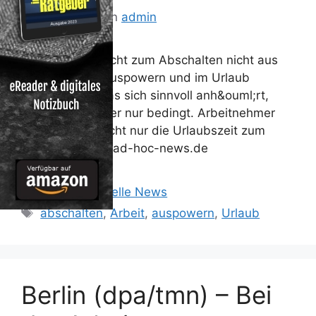
20. Juli 2013
von
admin
Urlaub allein reicht zum Abschalten nicht aus
Bei der Arbeit auspowern und im Urlaub
abschalten – was sich sinnvoll anh&ouml;rt,
funktioniert leider nur bedingt. Arbeitnehmer
sollten daher nicht nur die Urlaubszeit zum
Erholen nutzen. ad-hoc-news.de
Kategorien
Reisen: Aktuelle News
Schlagwörter
abschalten
,
Arbeit
,
auspowern
,
Urlaub
Berlin (dpa/tmn) – Bei